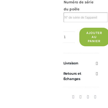
Numéro de série
du poêle
AJOUTER
quantité
AU
PANIER
de
Carte
mère
Freepoint
Livraison
Chrome
Retours et
5
Échanges
4D1452002302