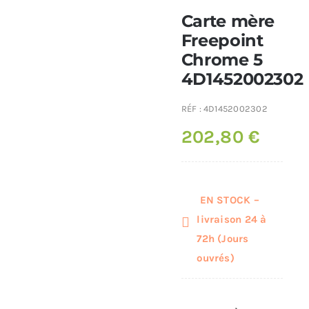
Carte mère
Poêles et chaudières
Freepoint
Chrome 5
4D1452002302
Conduit de fumées
RÉF :
4D1452002302
202,80
€
EN STOCK –
livraison 24 à
72h (Jours
ouvrés)