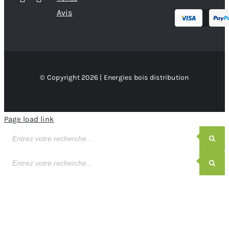
Avis
© Copyright 2026 | Energies bois distribution
Page load link
Recherche
de
produits
Recherche
de
produits