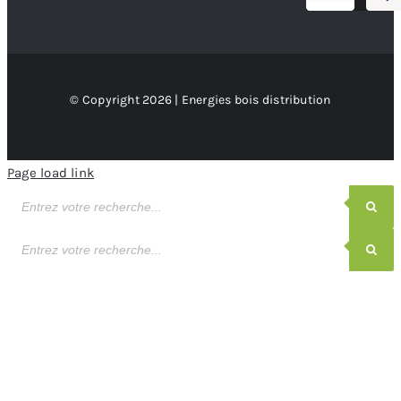
© Copyright 2026 | Energies bois distribution
Page load link
Recherche
de
produits
Recherche
de
produits