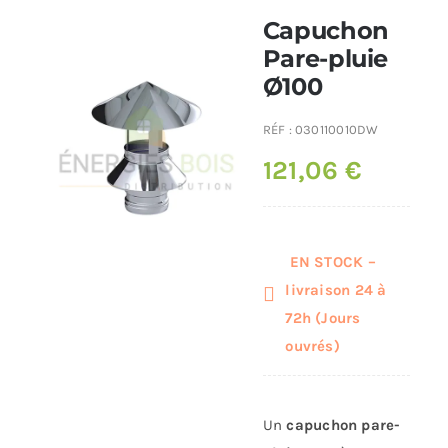
Capuchon
Poêles et chaudières
Pare-pluie
Ø100
Conduit de fumées
RÉF :
030110010DW
121,06
€
EN STOCK –
livraison 24 à
72h (Jours
ouvrés)
Un
capuchon pare-