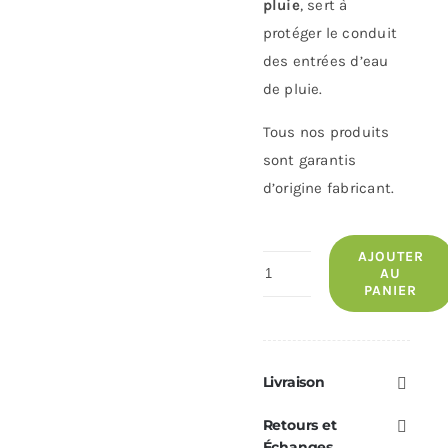
pluie
, sert à
protéger le conduit
des entrées d’eau
de pluie.
Tous nos produits
sont garantis
d’origine fabricant.
AJOUTER
quantité
AU
PANIER
de
Capuchon
Pare-
pluie
Livraison
Ø100
Retours et
Échanges