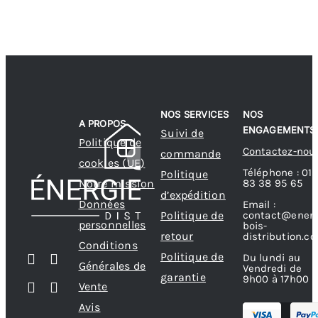
NOS SERVICES
NOS
A PROPOS
ENGAGEMENTS
Suivi de
Politique de
Contactez-nou
commande
cookies (UE)
Téléphone : 01
Politique
83 38 95 65
Notre mission
d’expédition
Données
Email :
contact@energ
Politique de
personnelles
bois-
retour
distribution.c
Conditions
Politique de
Du lundi au
Générales de
Vendredi de
garantie
9h00 à 17h00
Vente
Avis