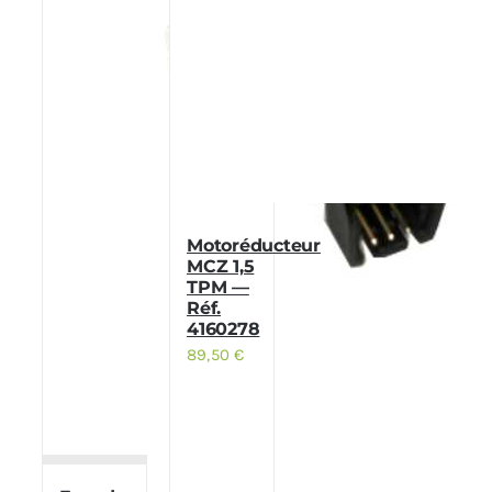
Motoréducteur
MCZ 1,5
TPM —
Réf.
4160278
89,50
€