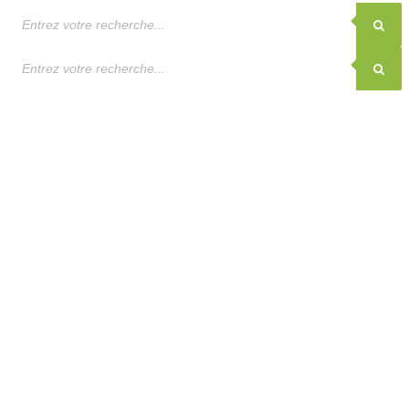
Recherche
de
produits
Recherche
de
produits