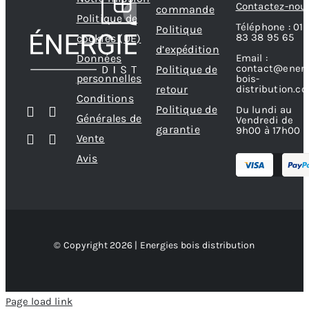
Contactez-nou
commande
Politique de
Téléphone : 01
Politique
83 38 95 65
cookies (UE)
d’expédition
Données
Email :
contact@energ
Politique de
personnelles
bois-
retour
distribution.c
Conditions
Politique de
Du lundi au
Générales de
Vendredi de
garantie
9h00 à 17h00
Vente
Avis
© Copyright 2026 | Energies bois distribution
Page load link