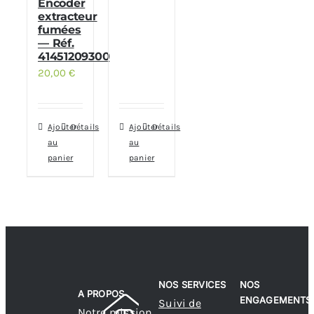
Encoder
extracteur
fumées
— Réf.
41451209300
20,00
€
Ajouter
Détails
Ajouter
Détails
au
au
panier
panier
NOS SERVICES
NOS
A PROPOS
ENGAGEMENTS
Suivi de
Notre mission