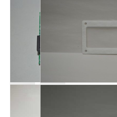
Poêles et chaudières
Conduit de fumées