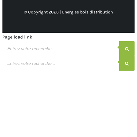
© Copyright 2026 | Energies bois distribution
Page load link
Recherche
de
produits
Recherche
de
produits