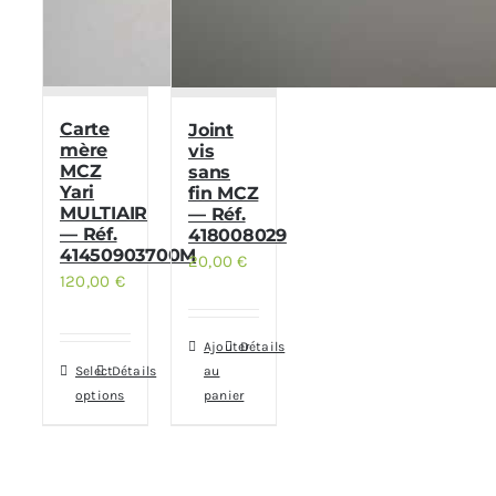
Carte
Joint
mère
vis
MCZ
sans
Yari
fin MCZ
MULTIAIR
— Réf.
— Réf.
418008029
41450903700M
20,00
€
120,00
€
Ajouter
Détails
Select
Détails
au
options
panier