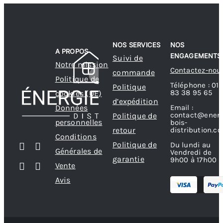
NOS SERVICES
NOS
A PROPOS
ENGAGEMENTS
Suivi de
Notre mission
Contactez-nou
commande
Politique de
Téléphone : 01
Politique
83 38 95 65
cookies (UE)
d’expédition
Données
Email :
contact@energ
Politique de
personnelles
bois-
retour
distribution.c
Conditions
Politique de
Du lundi au
Générales de
Vendredi de
garantie
9h00 à 17h00
Vente
Avis