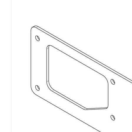
Poêles et chaudières
Conduit de fumées