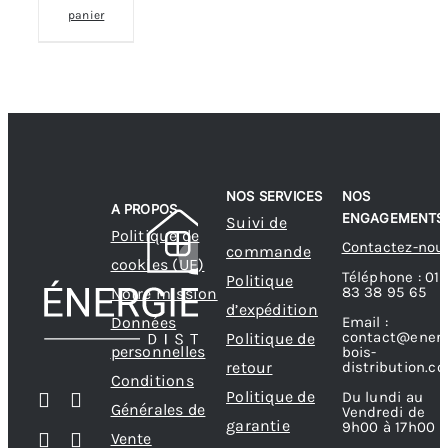
panier
NOS SERVICES
NOS
A PROPOS
ENGAGEMENTS
Suivi de
Politique de
Contactez-nou
commande
cookies (UE)
Téléphone : 01
Politique
83 38 95 65
Notre mission
d’expédition
Données
Email :
contact@energ
Politique de
personnelles
bois-
retour
distribution.c
Conditions
Politique de
Du lundi au
Générales de
Vendredi de
garantie
9h00 à 17h00
Vente