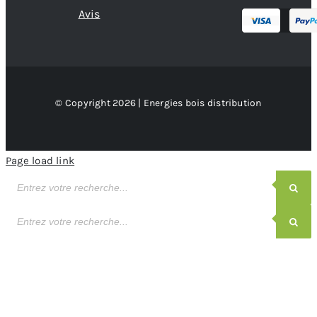
Avis
© Copyright 2026 | Energies bois distribution
Page load link
Recherche
de
produits
Recherche
de
produits