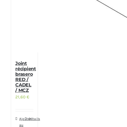
Joint
récipient
brasero
RED /
CADEL
/ MCZ
21,60
€
Ajouter
Détails
au