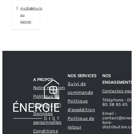
Ajouter
Détails
au
panier
NOS SERVICES
NOS
A PROPOS
ENGAGEMENTS
Suivi de
Notre mission
Contactez-nou
commande
Politique de
Téléphone : 01
Politique
83 38 95 65
cookies (UE)
d’expédition
Données
Email :
contact@energ
Politique de
personnelles
bois-
retour
distribution.c
Conditions