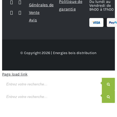
Politique de
Du lundi au
Générales de
Vendredi de
garantie
9h00 à 17h00
Vente
Avis
© Copyright 2026 | Energies bois distribution
Page load link
Recherche
de
produits
Recherche
de
produits