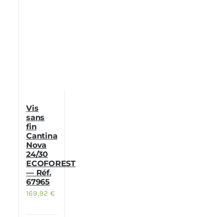
Vis
sans
fin
Cantina
Nova
24/30
ECOFOREST
— Réf.
67965
169,92
€