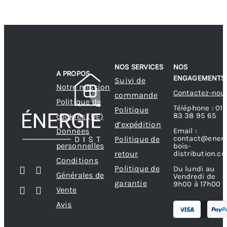
NOS SERVICES
NOS
A PROPOS
ENGAGEMENTS
Suivi de
Notre mission
Contactez-nou
commande
Politique de
Téléphone : 01
Politique
83 38 95 65
cookies (UE)
d’expédition
Données
Email :
contact@energ
Politique de
personnelles
bois-
retour
distribution.c
Conditions
Politique de
Du lundi au
Générales de
Vendredi de
garantie
9h00 à 17h00
Vente
Avis