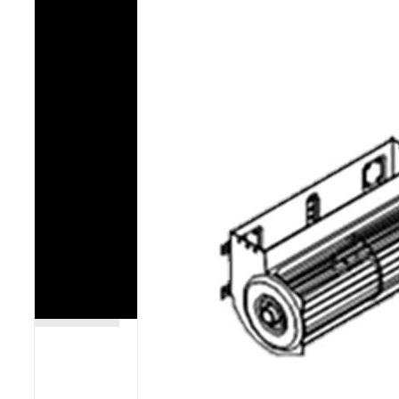
Poêles et chaudières
Conduit de fumées