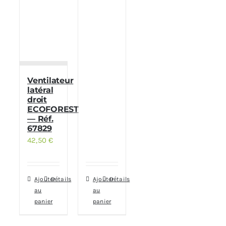
Ventilateur
latéral
droit
ECOFOREST
— Réf.
67829
42,50
€
Ajouter
Détails
Ajouter
Détails
au
au
panier
panier