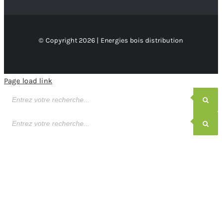
© Copyright 2026 | Energies bois distribution
Page load link
Recherche
de
produits
Recherche
de
produits