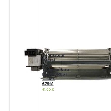
Ventilateur
latéral
droit
Venecia/Ibiza
ECOFOREST
— Réf.
67941
41,00
€