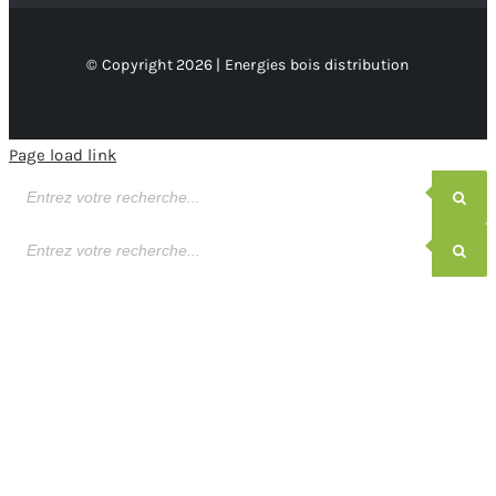
© Copyright 2026 | Energies bois distribution
Page load link
Recherche
de
produits
Recherche
de
produits