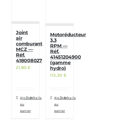
Joint
Motoréducteur
air
3,3
comburant
RPM —
MCZ —
Réf.
Réf.
41451204900
418008027
(gamme
21,80
€
hydro)
113,30
€
Ajouter
Détails
Ajouter
Détails
au
au
panier
panier