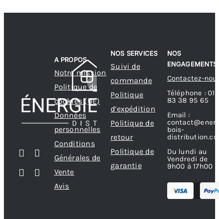
NOS SERVICES
NOS
A PROPOS
ENGAGEMENTS
Suivi de
Notre mission
Contactez-nou
commande
Politique de
Téléphone : 01
Politique
83 38 95 65
cookies (UE)
d’expédition
Données
Email :
contact@energ
Politique de
personnelles
bois-
retour
distribution.c
Conditions
Politique de
Du lundi au
Générales de
Vendredi de
garantie
9h00 à 17h00
Vente
Avis