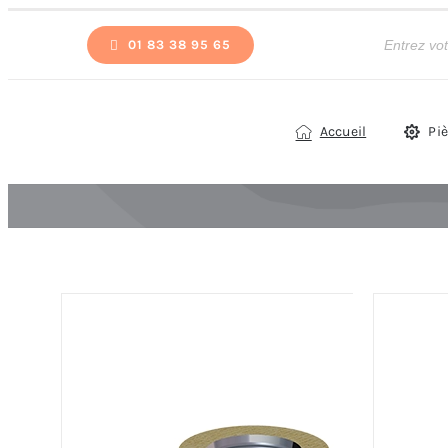
Passer
Recherche
de
01 83 38 95 65
au
produits
contenu
Accueil
Pi