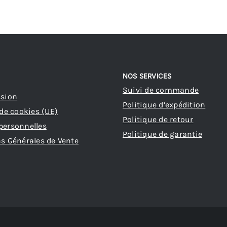
à
385,85 €
s
ns.
NOS SERVICES
Suivi de commande
ssion
Politique d’expédition
 de cookies (UE)
Politique de retour
personnelles
Politique de garantie
s Générales de Vente