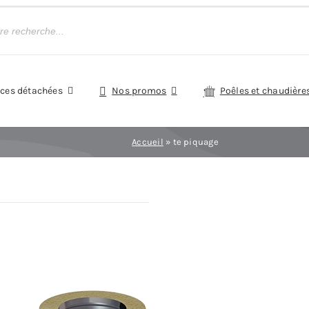
èces détachées
Nos promos
Poêles et chaudière
Accueil
»
te piquage