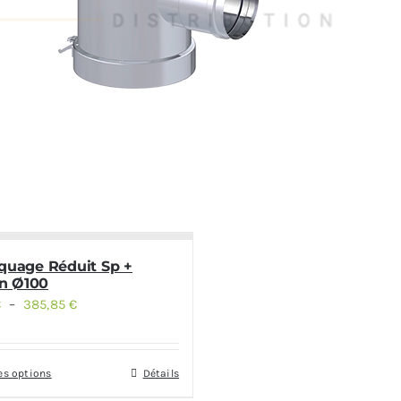
iquage Réduit Sp +
n Ø100
€
–
385,85
€
Plage
de
prix :
es options
Détails
335,52 €