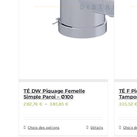
TÉ DW Piquage Femelle
TÉ F P
Simple Paroi – Ø100
Tampo
282,76
€
–
385,85
€
Plage
335,52
de
prix :
Choix des options
Détails
Choix d
Ce
Ce
282,76 €