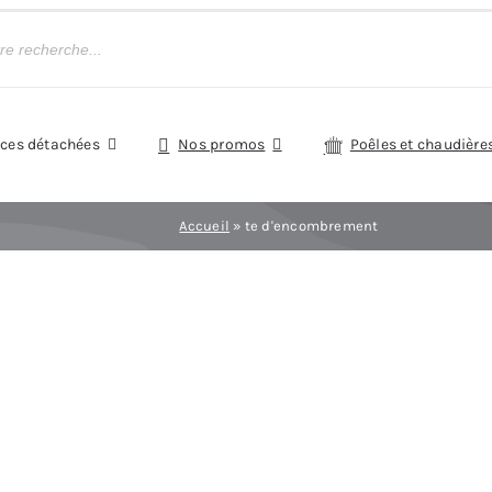
èces détachées
Nos promos
Poêles et chaudière
Accueil
»
te d'encombrement