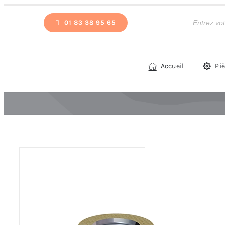
Passer
Recherche
de
01 83 38 95 65
au
produits
contenu
Accueil
Pi