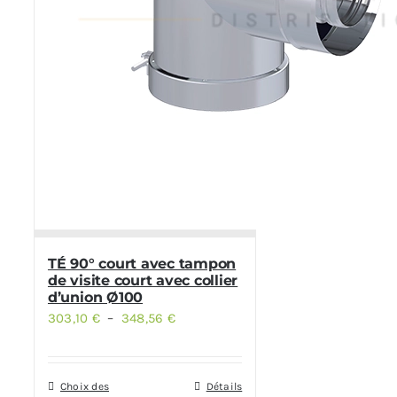
TÉ 90° court avec tampon
de visite court avec collier
d’union Ø100
303,10
€
–
348,56
€
Plage
de
prix :
Choix des
Détails
Ce
303,10 €