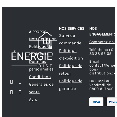
NOS SERVICES
NOS
A PROPOS
ENGAGEMENTS
Suivi de
Notre mission
Contactez-nou
commande
Politique de
Téléphone : 01
Politique
83 38 95 65
cookies (UE)
d’expédition
Données
Email :
contact@energ
Politique de
personnelles
bois-
retour
distribution.c
Conditions
Politique de
Du lundi au
Générales de
Vendredi de
garantie
9h00 à 17h00
Vente
Avis