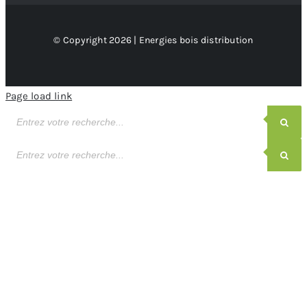
© Copyright 2026 | Energies bois distribution
Page load link
Recherche
de
produits
Recherche
de
produits