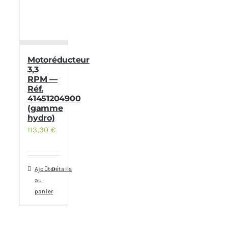
Motoréducteur
3,3
RPM —
Réf.
41451204900
(gamme
hydro)
113,30
€
Ajouter
Détails
au
panier