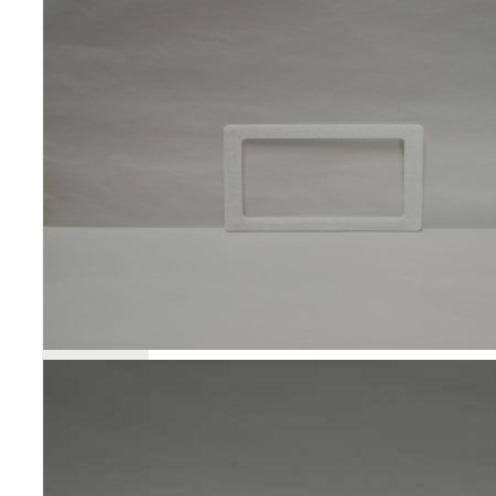
Poêles et chaudières
Conduit de fumées