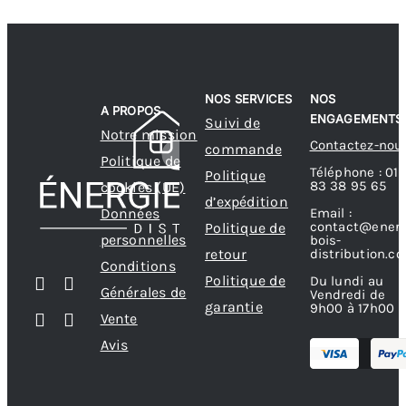
NOS SERVICES
NOS
A PROPOS
ENGAGEMENTS
Suivi de
Notre mission
Contactez-nou
commande
Politique de
Téléphone : 01
Politique
83 38 95 65
cookies (UE)
d’expédition
Données
Email :
contact@energ
Politique de
personnelles
bois-
retour
distribution.c
Conditions
Politique de
Du lundi au
Générales de
Vendredi de
garantie
9h00 à 17h00
Vente
Avis