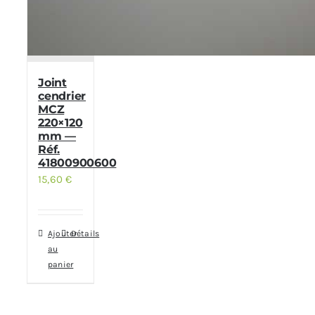
Joint
cendrier
MCZ
220×120
mm —
Réf.
41800900600
15,60
€
Ajouter
Détails
au
panier