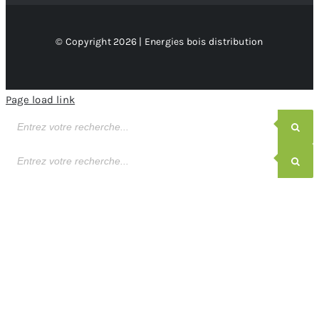
© Copyright 2026 | Energies bois distribution
Page load link
Recherche
de
produits
Recherche
de
produits