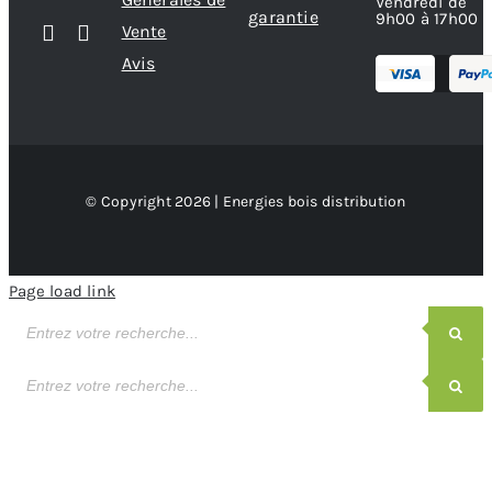
Vendredi de
garantie
9h00 à 17h00
Vente
Avis
© Copyright 2026 | Energies bois distribution
Page load link
Recherche
de
produits
Recherche
de
produits