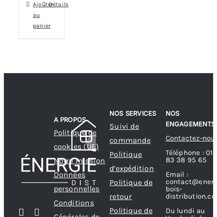
Ajouter
Détails
au
panier
NOS SERVICES
NOS
A PROPOS
ENGAGEMENTS
Suivi de
Politique de
Contactez-nou
commande
cookies (UE)
Téléphone : 01
Politique
83 38 95 65
Notre mission
d’expédition
Données
Email :
contact@energ
Politique de
personnelles
bois-
retour
distribution.c
Conditions
Politique de
Du lundi au
Générales de