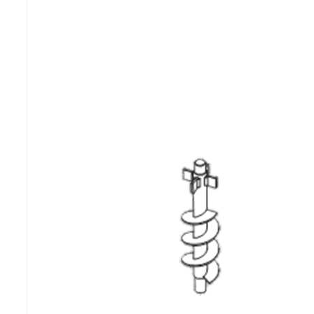
Poêles et chaudières
Conduit de fumées