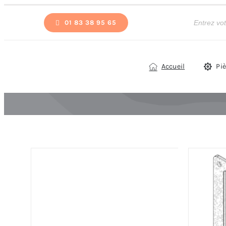
Passer
Recherche
de
01 83 38 95 65
au
produits
contenu
Accueil
Pi