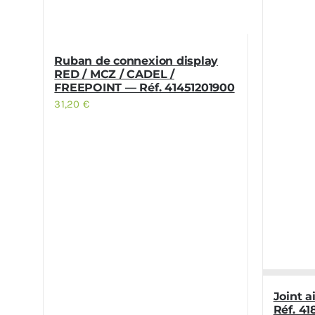
Ruban de connexion display
RED / MCZ / CADEL /
FREEPOINT — Réf. 41451201900
31,20
€
Joint 
Réf. 4