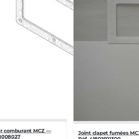
air comburant MCZ —
Joint clapet fumées M
18008027
Réf. 41801601300