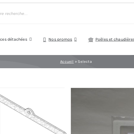
èces détachées
Nos promos
Poêles et chaudière
Accueil
»
Selecta