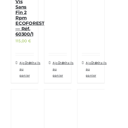
Vis
Sans
Fin 2
Rpm
ECOFOREST
— Réf.
60300/1
115,00
€
Ajouter
Détails
Ajouter
Détails
Ajouter
Détails
au
au
au
panier
panier
panier