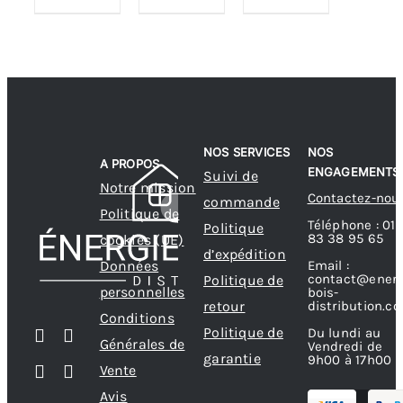
NOS SERVICES
NOS
A PROPOS
ENGAGEMENTS
Suivi de
Notre mission
Contactez-nou
commande
Politique de
Téléphone : 01
Politique
83 38 95 65
cookies (UE)
d’expédition
Données
Email :
contact@energ
Politique de
personnelles
bois-
retour
distribution.c
Conditions
Politique de
Du lundi au
Générales de
Vendredi de
garantie
9h00 à 17h00
Vente
Avis