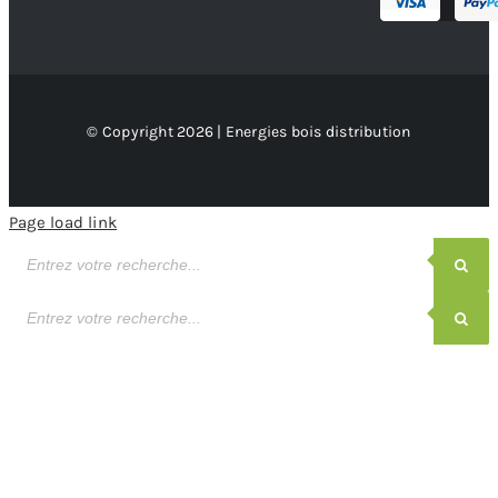
© Copyright 2026 | Energies bois distribution
Page load link
Recherche
de
produits
Recherche
de
produits