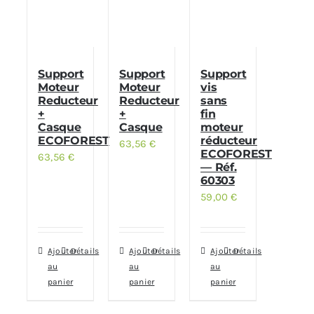
Support
Support
Support
Moteur
Moteur
vis
Reducteur
Reducteur
sans
+
+
fin
Casque
Casque
moteur
ECOFOREST
réducteur
63,56
€
ECOFOREST
63,56
€
— Réf.
60303
59,00
€
Ajouter
Détails
Ajouter
Détails
Ajouter
Détails
au
au
au
panier
panier
panier