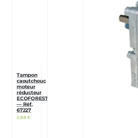
Tampon
caoutchouc
moteur
réducteur
ECOFOREST
— Réf.
67227
2,88
€