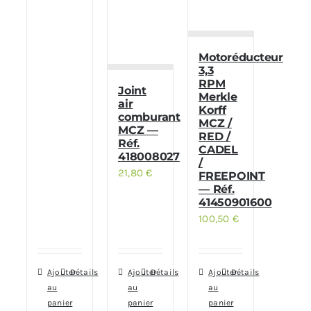
Motoréducteur
3,3
RPM
Joint
Merkle
air
Korff
comburant
MCZ /
MCZ —
RED /
Réf.
CADEL
418008027
/
21,80
€
FREEPOINT
— Réf.
41450901600
100,50
€
Ajouter
Détails
Ajouter
Détails
Ajouter
Détails
au
au
au
panier
panier
panier