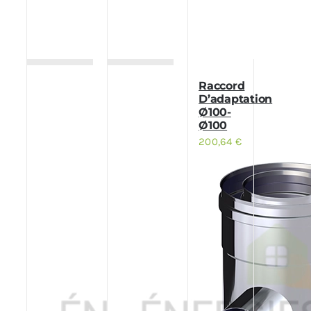
Raccord
D’adaptation
Ø100-
Ø100
200,64
€