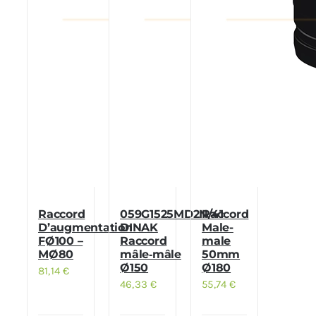
Raccord
059G1525MD2N/41
Raccord
D’augmentation
DINAK
Male-
FØ100 –
Raccord
male
MØ80
mâle‑mâle
50mm
Ø150
Ø180
81,14
€
46,33
€
55,74
€