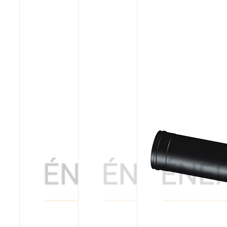
Poêles et chaudières
Conduit de fumées