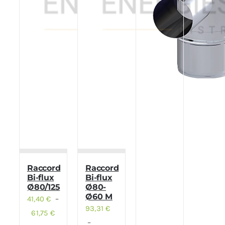
Raccord
Raccord
Bi-flux
Bi-flux
Ø80/125
Ø80-
Ø60 M
41,40
€
–
93,31
€
61,75
€
Plage
–