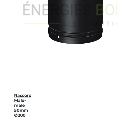
Raccord
Male-
male
50mm
Ø200