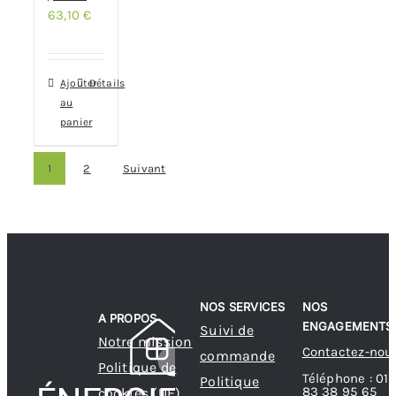
63,10
€
Ajouter
Détails
au
panier
1
2
Suivant
NOS SERVICES
NOS
A PROPOS
ENGAGEMENTS
Suivi de
Notre mission
Contactez-nou
commande
Politique de
Téléphone : 01
Politique
83 38 95 65
cookies (UE)