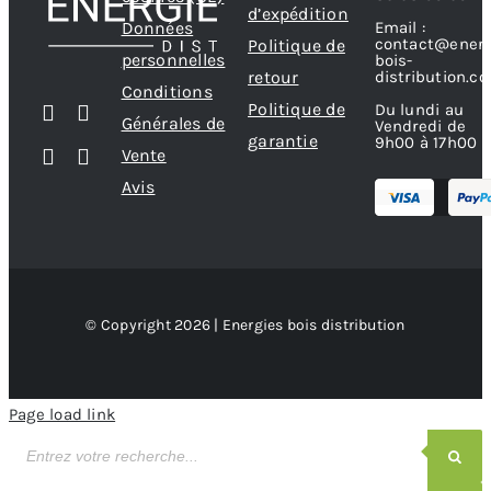
d’expédition
Données
Email :
contact@energ
Politique de
personnelles
bois-
retour
distribution.c
Conditions
Politique de
Du lundi au
Générales de
Vendredi de
garantie
9h00 à 17h00
Vente
Avis
© Copyright 2026 | Energies bois distribution
Page load link
Recherche
de
produits
Recherche