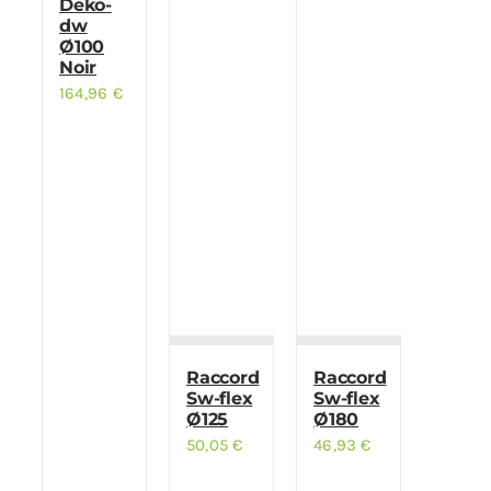
Deko-
dw
Ø100
Noir
164,96
€
Raccord
Raccord
Sw-flex
Sw-flex
Ø125
Ø180
50,05
€
46,93
€