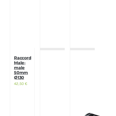
Raccord
Male-
male
50mm
Ø130
42,50
€