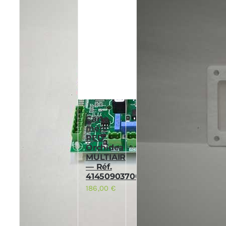
Carte
mère
RED
Orchidea
MULTIAIR
— Réf.
41450903700K
186,00
€