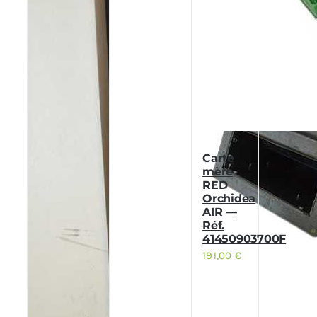
Carte
mère
RED
Orchidea
AIR —
Réf.
41450903700F
191,00
€