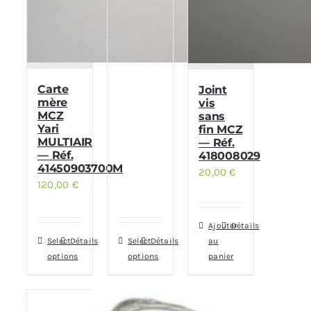
Carte
Joint
mère
vis
MCZ
sans
Yari
fin MCZ
MULTIAIR
— Réf.
— Réf.
418008029
41450903700M
20,00
€
120,00
€
Ajouter
Détails
Select
Détails
Select
Détails
au
options
options
panier