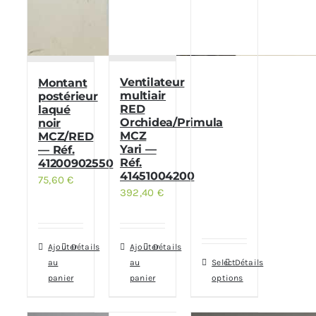
Ventilateur
Montant
multiair
postérieur
RED
laqué
Orchidea/Primula
noir
MCZ
MCZ/RED
Yari —
— Réf.
Réf.
41200902550
41451004200
75,60
€
392,40
€
Ajouter
Détails
Ajouter
Détails
au
au
Select
Détails
panier
panier
options