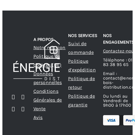
NOS SERVICES
NOS
A PROPOS
ENGAGEMENTS
Suivi de
Notre mission
Contactez-nou
commande
Politique de
Téléphone : 01
Politique
83 38 95 65
cookies (UE)
d’expédition
Données
Email :
contact@energ
Politique de
personnelles
bois-
retour
distribution.c
Conditions
Politique de
Du lundi au
Générales de
Vendredi de
garantie
9h00 à 17h00
Vente
Avis