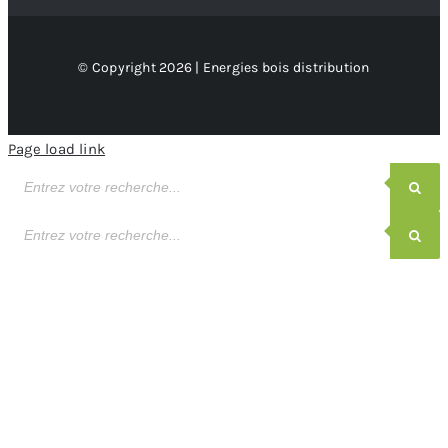
© Copyright 2026 | Energies bois distribution
Page load link
Recherche
de
produits
Recherche
de
produits