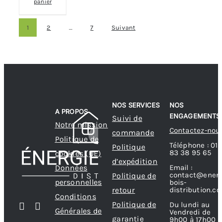
panier
1
2
…
7
Suivant
NOS SERVICES
NOS
A PROPOS
ENGAGEMENTS
Suivi de
Notre mission
Contactez-nou
commande
Politique de
Téléphone : 01
Politique
83 38 95 65
cookies (UE)
d’expédition
Données
Email :
contact@energ
Politique de
personnelles
bois-
retour
distribution.c
Conditions
Politique de
Du lundi au
Générales de
Vendredi de
garantie
9h00 à 17h00