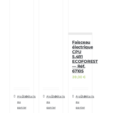
Faisceau
électrique
CPU
5.4R1
ECOFOREST
— Réf.
67105
39,00
€
Ajouter
Détails
Ajouter
Détails
Ajouter
Détails
au
au
au
panier
panier
panier