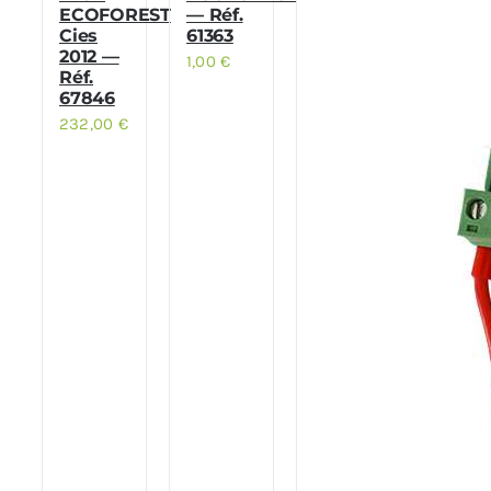
ECOFOREST
— Réf.
Cies
61363
2012 —
1,00
€
Réf.
67846
232,00
€