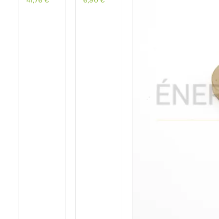
41,76
€
6,90
€