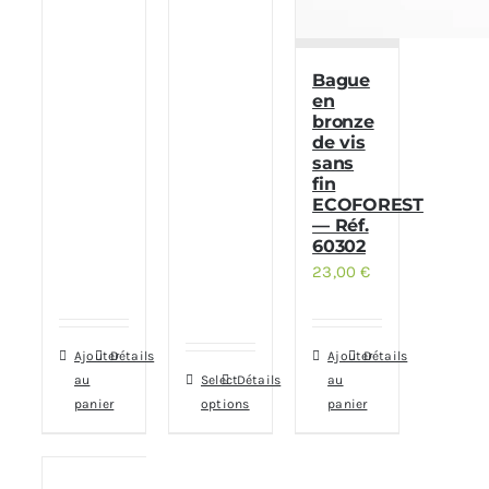
Bague
en
bronze
de vis
sans
fin
ECOFOREST
— Réf.
60302
23,00
€
Ajouter
Détails
Ajouter
Détails
au
Select
Détails
au
panier
options
panier