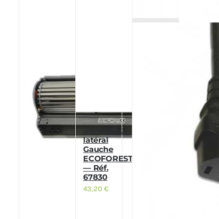
Ventilateur
latéral
Gauche
ECOFOREST
— Réf.
67830
43,20
€