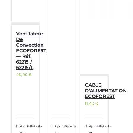
Ventilateur
De
Convection
ECOFOREST
— Réf.
62215 /
62215/L
46,90
€
CABLE
D’ALIMENTATION
ECOFOREST
11,40
€
Ajouter
Détails
Ajouter
Détails
Ajouter
Détails
au
au
au