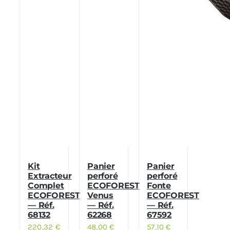
Kit
Panier
Panier
Extracteur
perforé
perforé
Complet
ECOFOREST
Fonte
ECOFOREST
Venus
ECOFOREST
— Réf.
— Réf.
— Réf.
68132
62268
67592
220,32
€
48,00
€
57,10
€