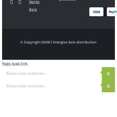
Vente
Avis
© Copyright 2026 | Energies bois distribution
Page load link
Recherche
de
produits
Recherche
de
produits