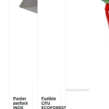
Panier
Fusible
perforé
CPU
INOX
ECOFOREST