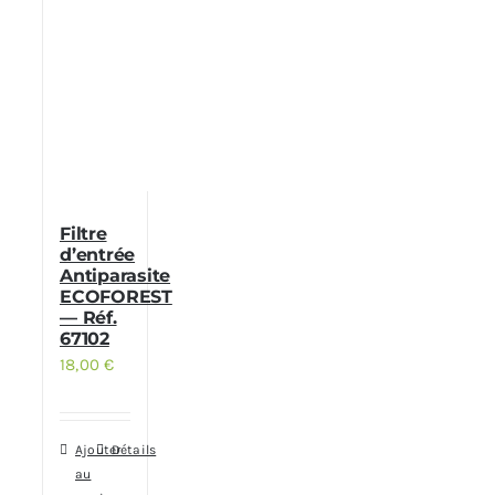
Filtre
d’entrée
Antiparasite
ECOFOREST
— Réf.
67102
18,00
€
Ajouter
Détails
au