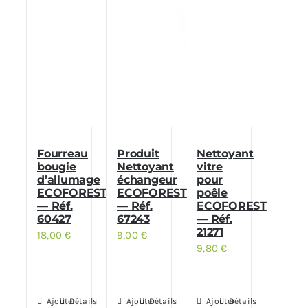
Fourreau
Produit
Nettoyant
bougie
Nettoyant
vitre
d’allumage
échangeur
pour
ECOFOREST
ECOFOREST
poêle
— Réf.
— Réf.
ECOFOREST
60427
67243
— Réf.
21271
18,00
€
9,00
€
9,80
€
Ajouter
Détails
Ajouter
Détails
Ajouter
Détails