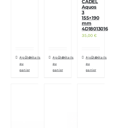
CADEL
Aquos
3
155×190
mm
4D18013016
35,00
€
Ajouter
Détails
Ajouter
Détails
Ajouter
Détails
au
au
au
panier
panier
panier