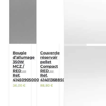
Bougie
Couvercle
d’allumage
réservoir
350W
pellet
MCZ /
Compact
RED —
RED —
Réf.
Réf.
41450905000
41401368850
36,00
€
88,80
€