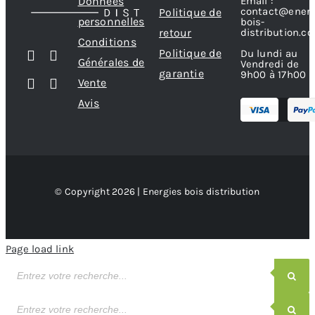
Données
Email :
contact@energ
Politique de
personnelles
bois-
retour
distribution.c
Conditions
Politique de
Du lundi au
Générales de
Vendredi de
garantie
9h00 à 17h00
Vente
Avis
© Copyright 2026 | Energies bois distribution
Page load link
Recherche
de
produits
Recherche
de