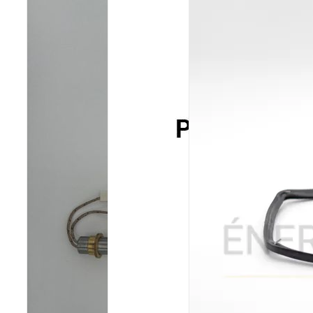
Poêles et chaudières
Conduit de fumées