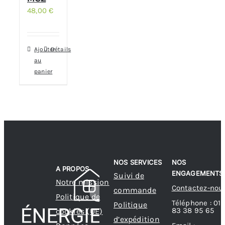
48,00
€
Ajouter
Détails
au
panier
NOS SERVICES
NOS
A PROPOS
ENGAGEMENTS
Suivi de
Notre mission
Contactez-nou
commande
Politique de
Téléphone : 01
Politique
83 38 95 65
cookies (UE)
d’expédition