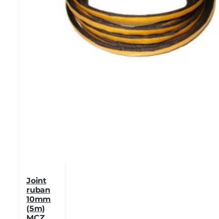
Joint
ruban
10mm
(5m)
MCZ