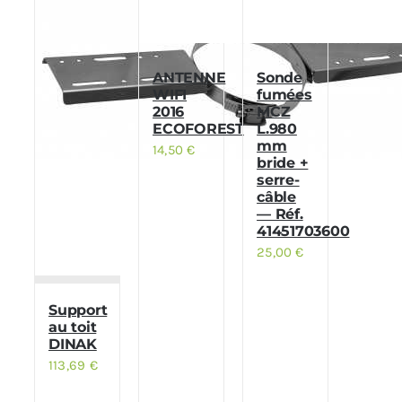
ANTENNE
Sonde
WIFI
fumées
2016
MCZ
ECOFOREST
L.980
mm
14,50
€
bride +
serre-
câble
— Réf.
41451703600
25,00
€
Support
au toit
DINAK
113,69
€