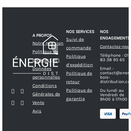
NOS SERVICES
NOS
A PROPOS
ENGAGEMENTS
Suivi de
Notre mission
Contactez-nou
commande
Politique de
Téléphone : 01
Politique
83 38 95 65
cookies (UE)
d’expédition
Données
Email :
contact@energ
Politique de
personnelles
bois-
retour
distribution.c
Conditions
Politique de
Du lundi au
Générales de
Vendredi de
garantie
9h00 à 17h00
Vente
Avis