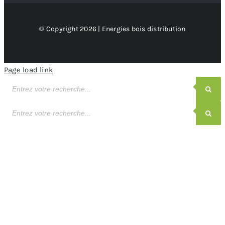
© Copyright 2026 | Energies bois distribution
Page load link
Recherche
de
produits
Recherche
de
produits