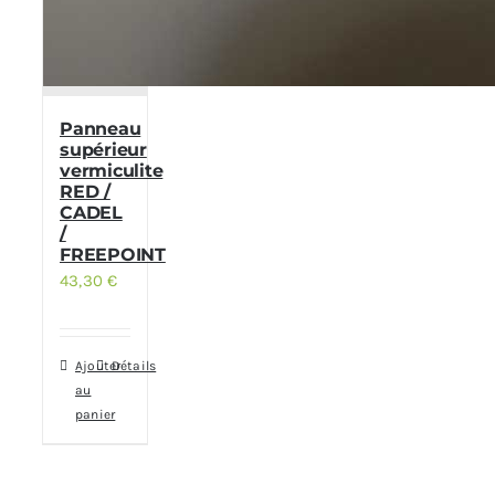
Panneau
supérieur
vermiculite
RED /
CADEL
/
FREEPOINT
43,30
€
Ajouter
Détails
au
panier