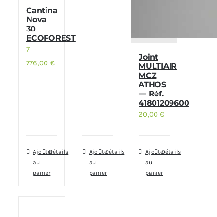
Cantina
Nova
30
ECOFOREST
7
Joint
776,00
€
MULTIAIR
MCZ
ATHOS
— Réf.
41801209600
20,00
€
Ajouter
Détails
Ajouter
Détails
Ajouter
Détails
au
au
au
panier
panier
panier