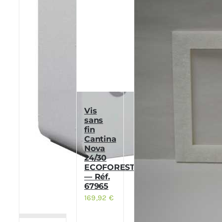
Vis
sans
fin
Cantina
Nova
24/30
ECOFOREST
— Réf.
67965
169,92
€