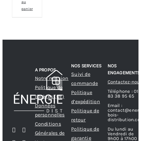
au
panier
NOS SERVICES
NOS
A PROPOS
ENGAGEMENTS
Suivi de
Notre mission
Contactez-nou
commande
Politique de
Téléphone : 01
Politique
83 38 95 65
cookies (UE)
d’expédition
Données
Email :
contact@energ
Politique de
personnelles
bois-
retour
distribution.c
Conditions
Politique de
Du lundi au
Générales de
Vendredi de
garantie
9h00 à 17h00