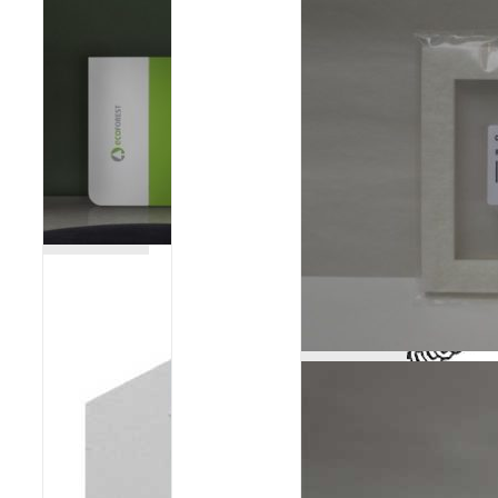
Poêles et chaudières
Conduit de fumées