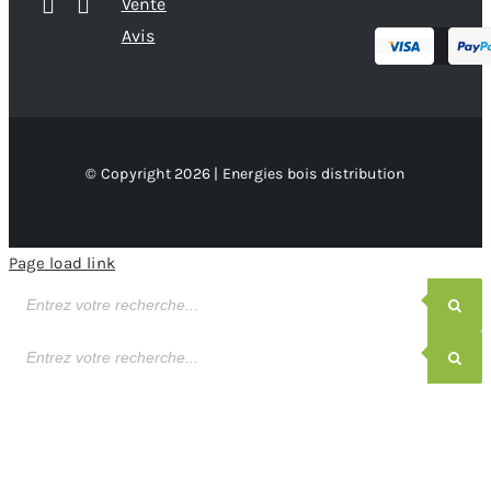
Vente
Avis
© Copyright 2026 | Energies bois distribution
Page load link
Recherche
de
produits
Recherche
de
produits