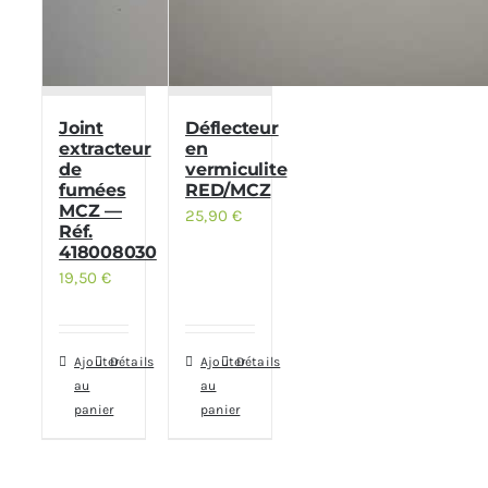
Joint
Déflecteur
extracteur
en
de
vermiculite
fumées
RED/MCZ
MCZ —
25,90
€
Réf.
418008030
19,50
€
Ajouter
Détails
Ajouter
Détails
au
au
panier
panier