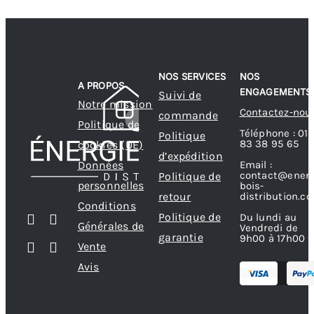
NOS SERVICES
NOS
A PROPOS
ENGAGEMENTS
Suivi de
Notre mission
Contactez-nou
commande
Politique de
Téléphone : 01
Politique
83 38 95 65
cookies (UE)
d’expédition
Données
Email :
contact@energ
Politique de
personnelles
bois-
retour
distribution.c
Conditions
Politique de
Du lundi au
Générales de
Vendredi de
garantie
9h00 à 17h00
Vente
Avis