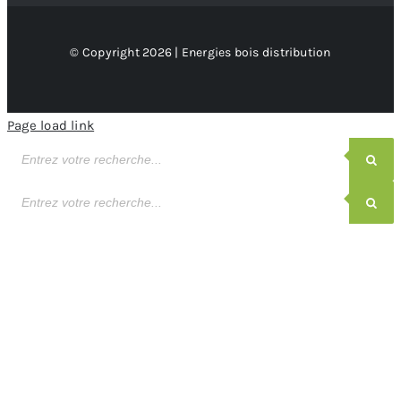
© Copyright 2026 | Energies bois distribution
Page load link
Recherche
de
produits
Recherche
de
produits