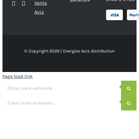
Vente
Avis
© Copyright 2026 | Energies bois distribution
Page load link
Recherche
de
produits
Recherche
de
produits