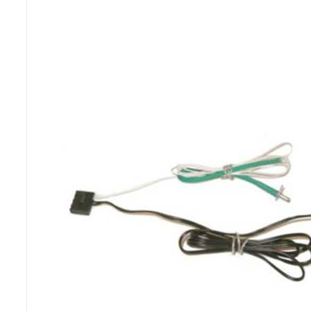
Poêles et chaudières
Conduit de fumées