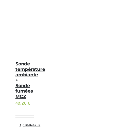
Sonde
température
ambiante
+
Sonde
fumées
MCZ
49,20
€
Ajouter
Détails