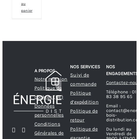
au
panier
NOS SERVICES
NOS
A PROPOS
ENGAGEMENTS
Suivi de
Notre mission
Contactez-nou
commande
Politique de
Téléphone : 01
Politique
83 38 95 65
cookies (UE)
d’expédition
Données
Email :
contact@energ
Politique de
personnelles
bois-
retour
distribution.c
Conditions
Politique de
Du lundi au
Générales de
Vendredi de
garantie
9h00 à 17h00