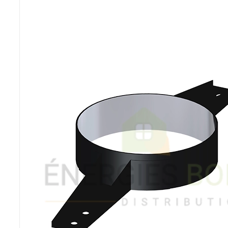
Poêles et chaudières
Conduit de fumées