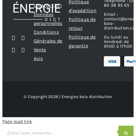
Téléphone : 01
Politique
la
83 38 95 65
cookies (UE)
d’expédition
page
Données
Email :
contact@energ
Politique de
du
personnelles
bois-
produit
retour
distribution.c
Conditions
Politique de
Du lundi au
Générales de
Vendredi de
garantie
9h00 à 17h00
Vente
Avis
© Copyright 2026 | Energies bois distribution
Page load link
Recherche
de