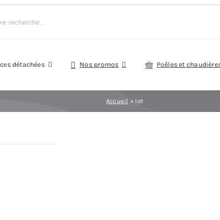
èces détachées
Nos promos
Poêles et chaudière
Accueil
»
lot