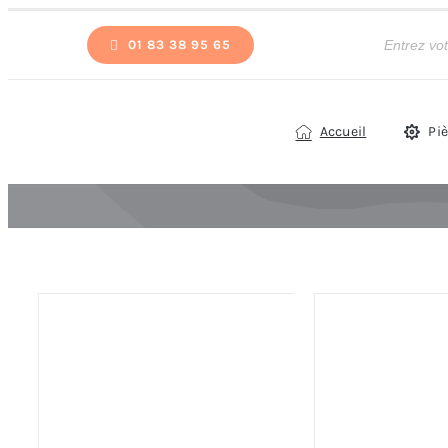
Passer
Recherche
de
01 83 38 95 65
au
produits
contenu
Accueil
Pi