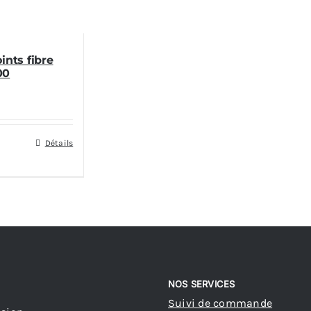
ints fibre
00
Détails
NOS SERVICES
Suivi de commande