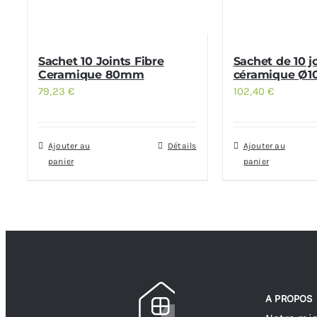
Sachet 10 Joints Fibre
Sachet de 10 jo
Ceramique 80mm
céramique Ø1
79,23
€
102,40
€
Ajouter au
Détails
Ajouter au
panier
panier
A PROPOS