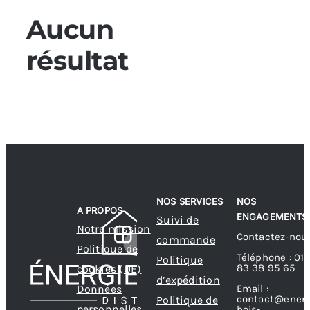
Aucun
Poêles et chaudières
résultat
Conduit de fumées
NOS SERVICES
NOS
A PROPOS
ENGAGEMENTS
Suivi de
Notre mission
Contactez-nou
commande
Politique de
Téléphone : 01
Politique
83 38 95 65
cookies (UE)
d’expédition
Données
Email :
contact@energ
Politique de
personnelles
bois-