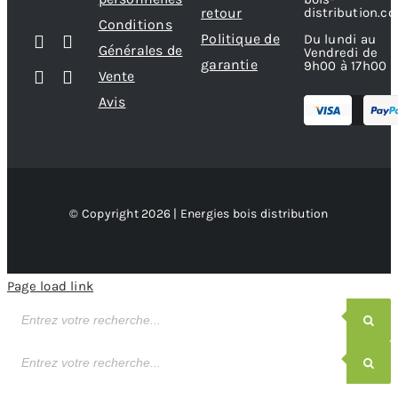
retour
distribution.c
Conditions
Politique de
Du lundi au
Générales de
Vendredi de
garantie
9h00 à 17h00
Vente
Avis
© Copyright 2026 | Energies bois distribution
Page load link
Recherche
de
produits
Recherche
de
produits