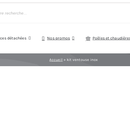
èces détachées
Nos promos
Poêles et chaudière
Accueil
»
kit ventouse inox