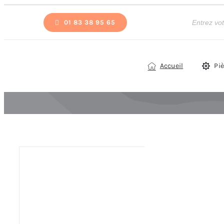
Passer
Recherche
de
01 83 38 95 65
au
produits
contenu
Accueil
Pi