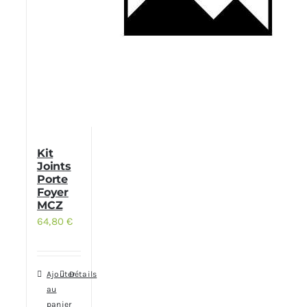
Kit
Joints
Porte
Foyer
MCZ
64,80
€
Ajouter
Détails
au
panier