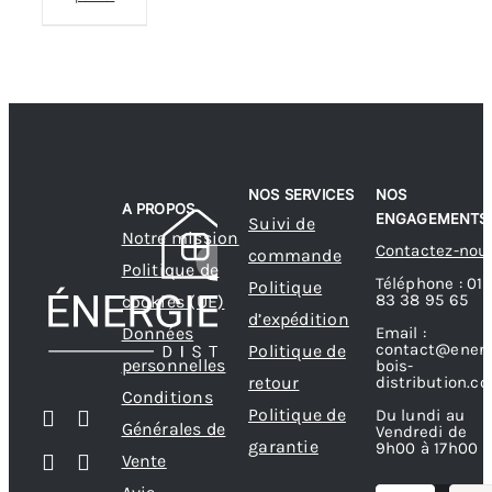
NOS SERVICES
NOS
A PROPOS
ENGAGEMENTS
Suivi de
Notre mission
Contactez-nou
commande
Politique de
Téléphone : 01
Politique
83 38 95 65
cookies (UE)
d’expédition
Données
Email :
contact@energ
Politique de
personnelles
bois-
retour
distribution.c
Conditions
Politique de
Du lundi au
Générales de
Vendredi de
garantie
9h00 à 17h00
Vente