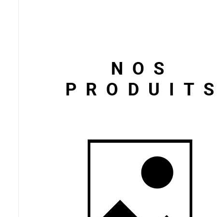
Poêles et chaudières
Conduit de fumées