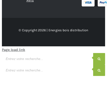
Avis
© Copyright 2026 | Energies bois distribution
Page load link
Recherche
de
produits
Recherche
de
produits