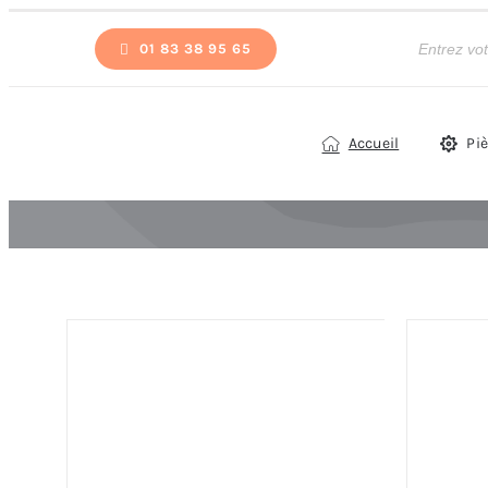
Passer
Recherche
de
01 83 38 95 65
au
produits
contenu
Accueil
Pi