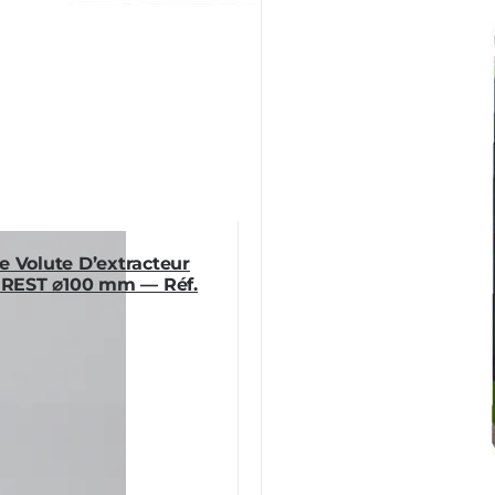
e Volute D’extracteur
REST ⌀100 mm — Réf.