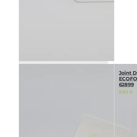
Joint D
ECOFO
62899
6,60
€