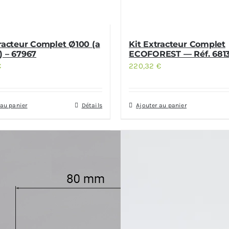
tracteur Complet Ø100 (a
Kit Extracteur Complet
) – 67967
ECOFOREST — Réf. 681
€
220,32
€
 au panier
Détails
Ajouter au panier