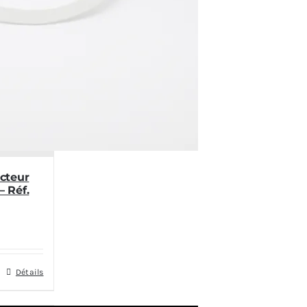
cteur
 Réf.
Détails