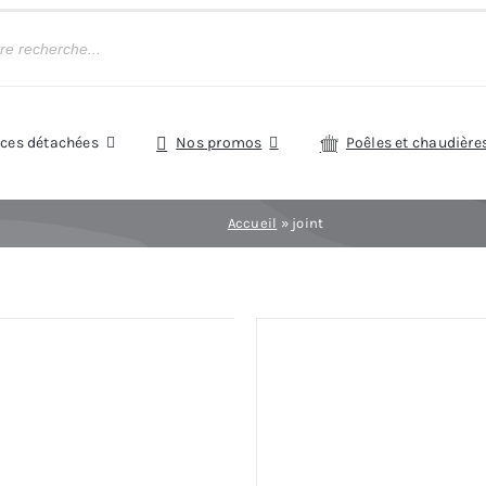
èces détachées
Nos promos
Poêles et chaudière
Accueil
»
joint