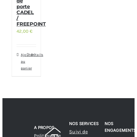
de
porte
CADEL
/
FREEPOINT
42,00
€
Ajouter
Détails
au
panier
NOS SERVICES
NOS
A PROPOS
ENGAGEMENTS
Suivi de
Politique de