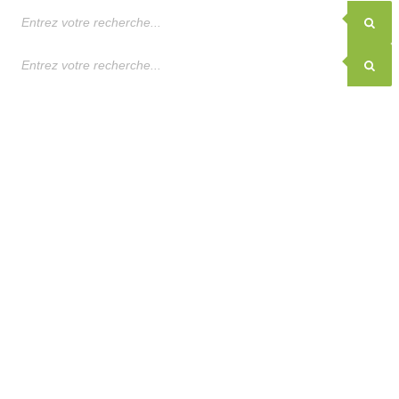
Recherche
de
produits
Recherche
de
produits