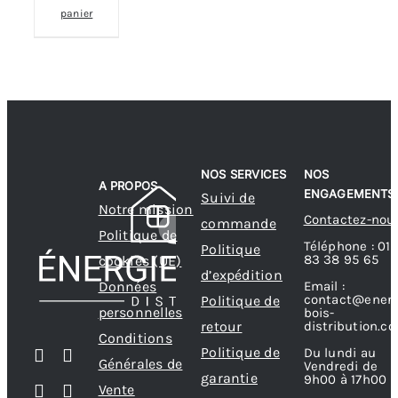
panier
NOS SERVICES
NOS
A PROPOS
ENGAGEMENTS
Suivi de
Notre mission
Contactez-nou
commande
Politique de
Téléphone : 01
Politique
83 38 95 65
cookies (UE)
d’expédition
Données
Email :
contact@energ
Politique de
personnelles
bois-
retour
distribution.c
Conditions
Politique de
Du lundi au
Générales de
Vendredi de
garantie
9h00 à 17h00
Vente