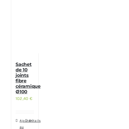
Sachet
de 10
joints
fibre
céramique
Ø100
102,40
€
Ajouter
Détails
au