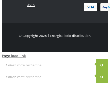
Avis
© Copyright 2026 | Energies bois distribution
Page load link
Recherche
de
produits
Recherche
de
produits