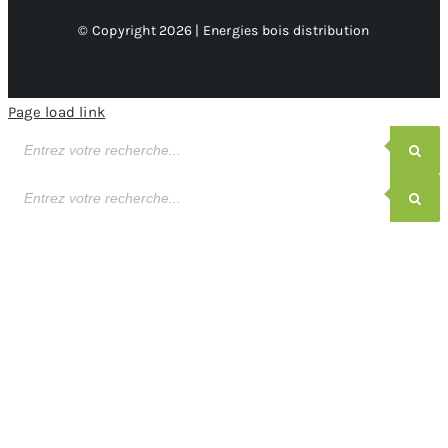
© Copyright 2026 | Energies bois distribution
Page load link
Recherche
de
produits
Recherche
de
produits