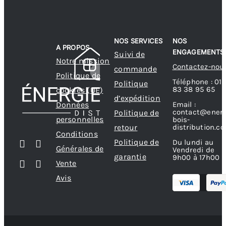
options
options
peuvent
peuvent
NOS SERVICES
NOS
être
être
A PROPOS
ENGAGEMENTS
Suivi de
choisies
choisies
Notre mission
Contactez-nou
commande
sur
sur
Politique de
Téléphone : 01
Politique
la
la
83 38 95 65
cookies (UE)
d’expédition
page
page
Données
Email :
contact@energ
Politique de
du
du
personnelles
bois-
produit
produit
retour
distribution.c
Conditions
Politique de
Du lundi au
Générales de
Vendredi de
garantie
9h00 à 17h00
Vente
Avis