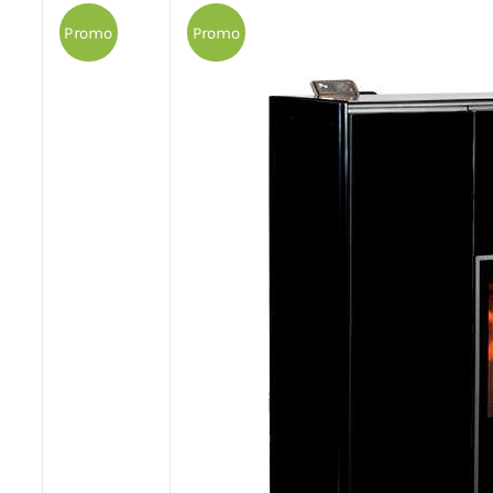
Promo
Promo
Poêles et chaudières
Conduit de fumées