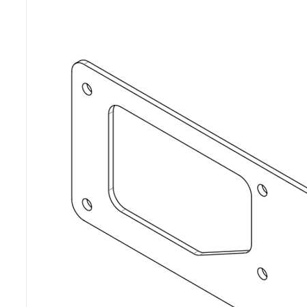
Poêles et chaudières
Conduit de fumées