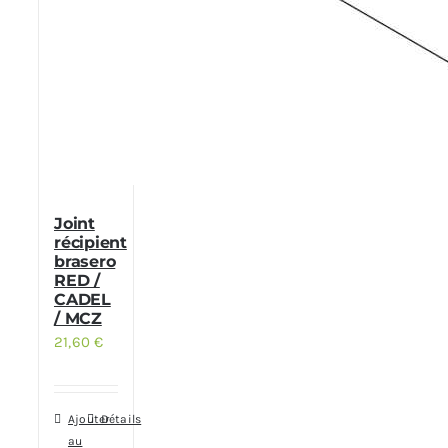
Joint
récipient
brasero
RED /
CADEL
/ MCZ
21,60
€
Ajouter
Détails
au