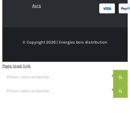
Avis
© Copyright 2026 | Energies bois distribution
Page load link
Recherche
de
produits
Recherche
de
produits