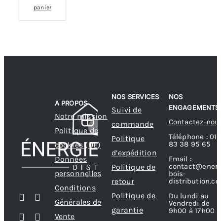
panier
NOS SERVICES
NOS
A PROPOS
ENGAGEMENTS
Suivi de
Notre mission
Contactez-nou
commande
Politique de
Téléphone : 01
Politique
83 38 95 65
cookies (UE)
d’expédition
Données
Email :
contact@energ
Politique de
personnelles
bois-
retour
distribution.c
Conditions
Politique de
Du lundi au
Générales de
Vendredi de
garantie
9h00 à 17h00
Vente