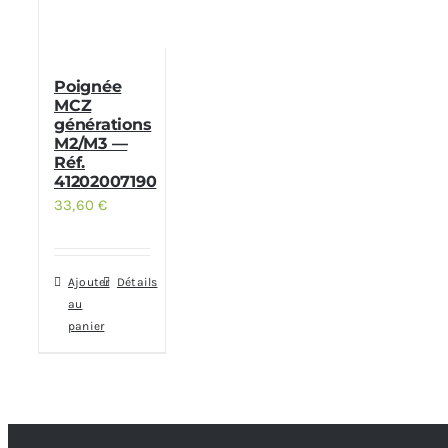
Poignée
MCZ
générations
M2/M3 —
Réf.
41202007190
33,60
€
Ajouter
Détails
au
panier