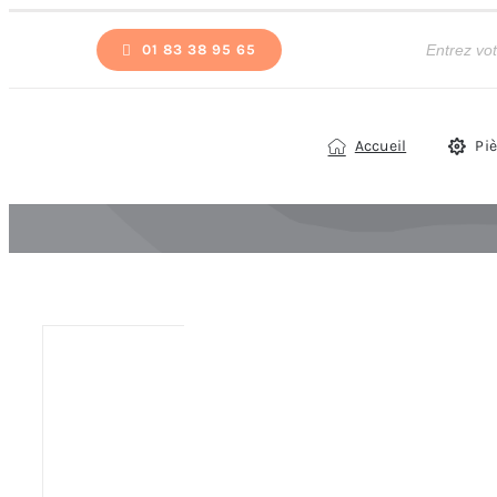
Passer
Recherche
de
01 83 38 95 65
au
produits
contenu
Accueil
Pi