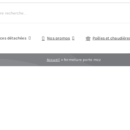
èces détachées
Nos promos
Poêles et chaudière
Accueil
»
fermeture porte mcz