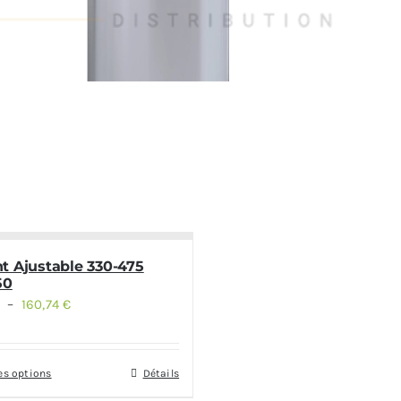
t Ajustable 330-475
50
–
160,74
€
Plage
de
prix :
es options
Détails
128,60 €