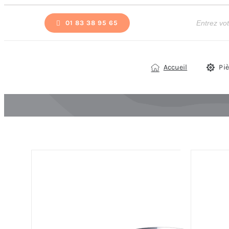
Passer
Recherche
de
01 83 38 95 65
au
produits
contenu
Accueil
Pi