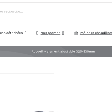
èces détachées
Nos promos
Poêles et chaudière
Accueil
»
element ajustable 325-530mm