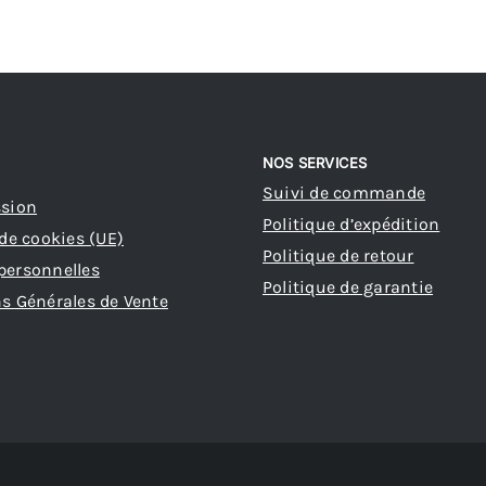
à
160,74 €
s
ns.
NOS SERVICES
Suivi de commande
ssion
Politique d’expédition
 de cookies (UE)
Politique de retour
personnelles
Politique de garantie
s Générales de Vente