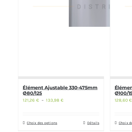
Élément Ajustable 330-475mm
Élémen
Ø80/125
Ø100/1
121,26
€
–
133,98
€
Plage
128,60
€
de
prix :
Choix des options
Détails
Choix d
Ce
Ce
121,26 €