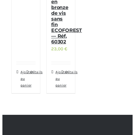
en
bronze
de vis
sans
fin
ECOFOREST
— Réf.
60302
23,00
€
Ajouter
Détails
Ajouter
Détails
au
au
panier
panier