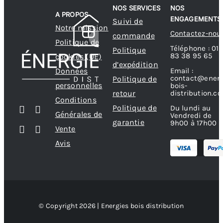
NOS SERVICES
NOS
A PROPOS
ENGAGEMENTS
Suivi de
Notre mission
Contactez-nou
commande
Politique de
Téléphone : 01
Politique
83 38 95 65
cookies (UE)
d’expédition
Données
Email :
contact@energ
Politique de
personnelles
bois-
retour
distribution.c
Conditions
Politique de
Du lundi au
Générales de
Vendredi de
garantie
9h00 à 17h00
Vente
Avis
© Copyright 2026 | Energies bois distribution