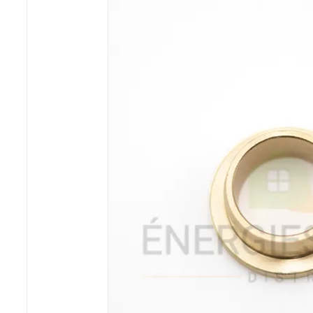
Poêles et chaudières
Conduit de fumées