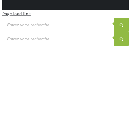
Page load link
Recherche
de
produits
Recherche
de
produits