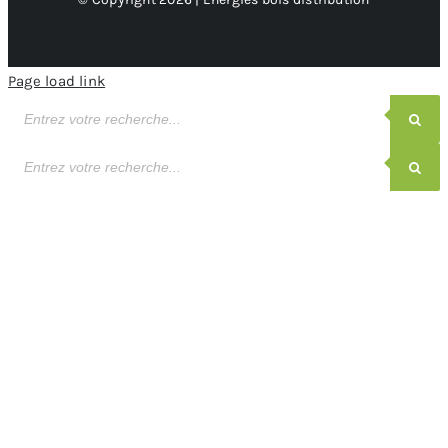
Page load link
Recherche
de
produits
Recherche
de
produits