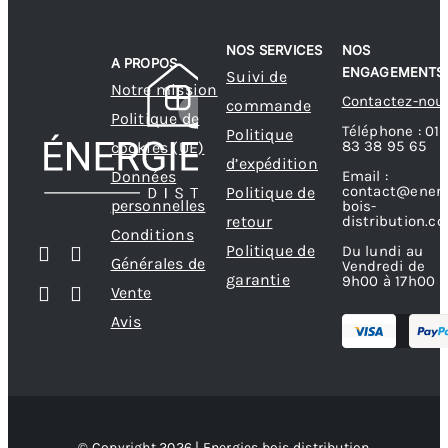
NOS SERVICES
NOS
A PROPOS
ENGAGEMENTS
Suivi de
Notre mission
Contactez-nou
commande
Politique de
Téléphone : 01
Politique
83 38 95 65
cookies (UE)
d’expédition
Données
Email :
contact@energ
Politique de
personnelles
bois-
retour
distribution.c
Conditions
Politique de
Du lundi au
Générales de
Vendredi de
garantie
9h00 à 17h00
Vente
Avis
© Copyright 2026 | Energies bois distribution