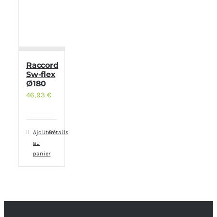
Raccord
Sw-flex
Ø180
46,93
€
Ajouter
Détails
au
panier