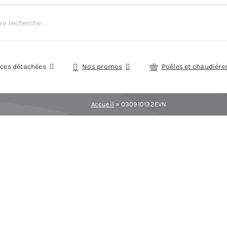
èces détachées
Nos promos
Poêles et chaudière
Accueil
»
030910132EVN