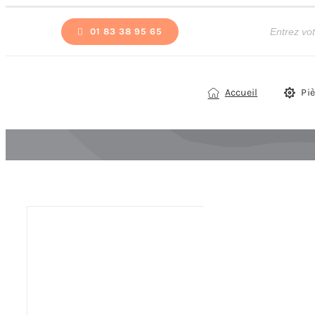
Passer
Recherche
de
01 83 38 95 65
au
produits
contenu
Accueil
Pi