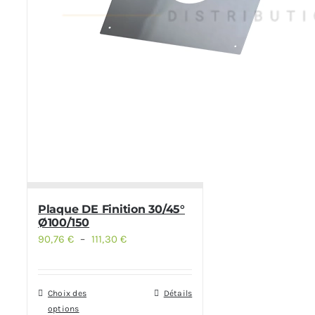
Plaque DE Finition 30/45°
Ø100/150
90,76
€
–
111,30
€
Plage
de
prix :
Choix des
Détails
Ce
90,76 €
options