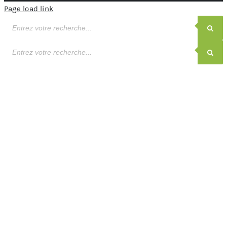
Page load link
Recherche
de
produits
Recherche
de
produits