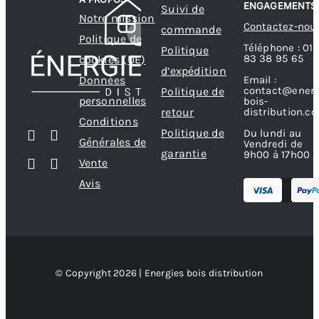
ENGAGEMENTS
Suivi de
choisies
Notre mission
Contactez-nou
commande
sur
Politique de
Téléphone : 01
Politique
la
83 38 95 65
cookies (UE)
d’expédition
page
Données
Email :
contact@energ
Politique de
du
personnelles
bois-
produit
retour
distribution.c
Conditions
Politique de
Du lundi au
Générales de
Vendredi de
garantie
9h00 à 17h00
Vente
Avis
© Copyright 2026 | Energies bois distribution