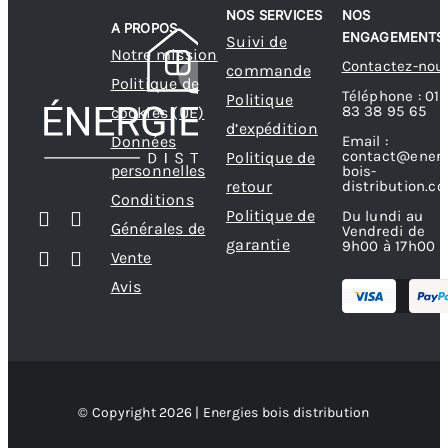
NOS SERVICES
NOS
être
A PROPOS
ENGAGEMENTS
Suivi de
choisies
Notre mission
Contactez-nou
commande
sur
Politique de
Téléphone : 01
Politique
la
83 38 95 65
cookies (UE)
d’expédition
page
Données
Email :
contact@energ
Politique de
du
personnelles
bois-
produit
retour
distribution.c
Conditions
Politique de
Du lundi au
Générales de
Vendredi de
garantie
9h00 à 17h00
Vente
Avis
© Copyright 2026 | Energies bois distribution