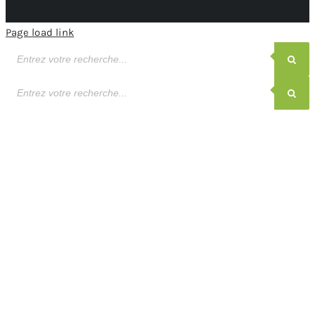
Page load link
Recherche
de
produits
Recherche
de
produits