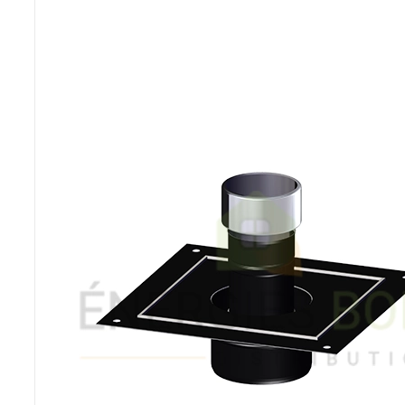
Poêles et chaudières
Conduit de fumées