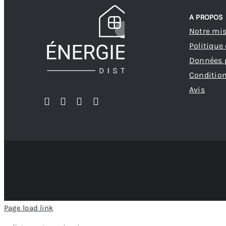
A PROPOS
Notre mi
Politique
Données 
Condition
Avis
Page load link
Recherche