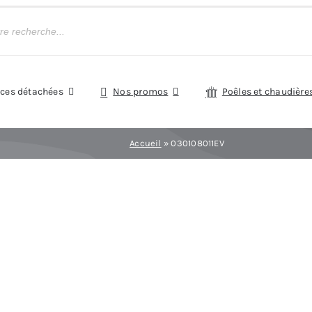
èces détachées
Nos promos
Poêles et chaudière
Accueil
»
030108011EV