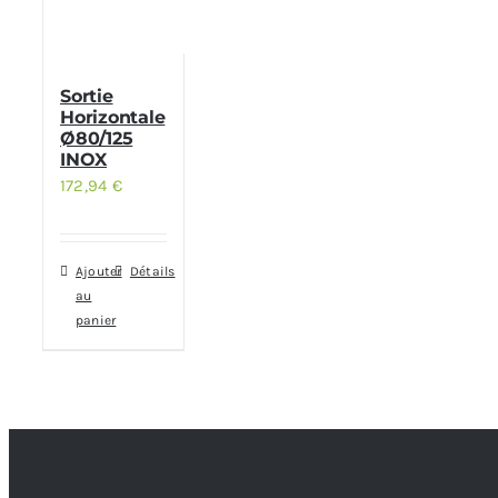
Sortie
Horizontale
Ø80/125
INOX
172,94
€
Ajouter
Détails
au
panier