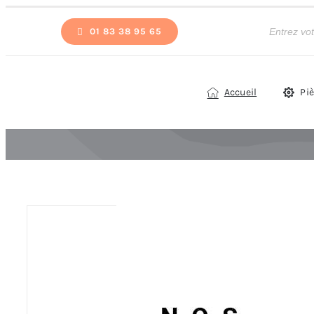
Passer
Recherche
de
01 83 38 95 65
au
produits
contenu
Accueil
Pi