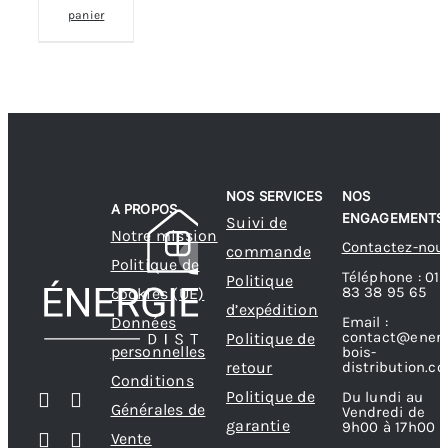
panier
NOS SERVICES
NOS
A PROPOS
ENGAGEMENTS
Suivi de
Notre mission
Contactez-nou
commande
Politique de
Téléphone : 01
Politique
83 38 95 65
cookies (UE)
d’expédition
Données
Email :
contact@energ
Politique de
personnelles
bois-
retour
distribution.c
Conditions
Politique de
Du lundi au
Générales de
Vendredi de
garantie
9h00 à 17h00
Vente