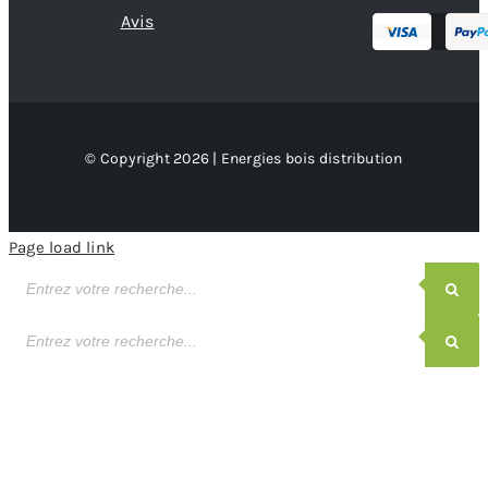
Avis
© Copyright 2026 | Energies bois distribution
Page load link
Recherche
de
produits
Recherche
de
produits