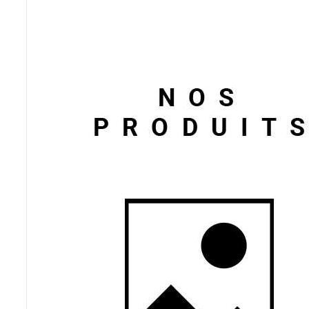
Poêles et chaudières
Conduit de fumées