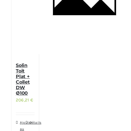
Solin
Toit
Plat +
Collet
DW
Ø100
206,21
€
Ajouter
Détails
au