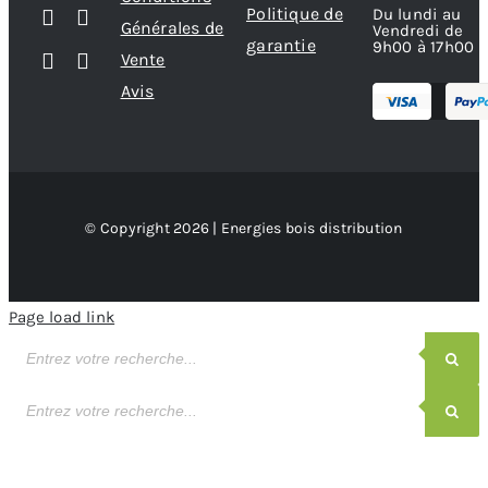
Politique de
Du lundi au
Générales de
Vendredi de
garantie
9h00 à 17h00
Vente
Avis
© Copyright 2026 | Energies bois distribution
Page load link
Recherche
de
produits
Recherche
de
produits