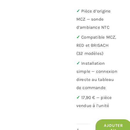
✓
Pièce d’origine
MCZ — sonde
d’ambiance NTC
✓
Compatible MCZ,
RED et BRISACH
(32 modèles)
✓
Installation
simple — connexion
directe au tableau
de commande
✓
17,90 € — pièce
vendue à l’unité
AJOUTER
quantité