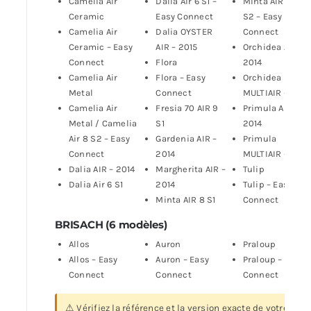
Camelia Air
Dalia Air 6 S1 –
Minta AIR 8 S1 /
Ceramic
Easy Connect
S2 – Easy
Camelia Air
Dalia OYSTER
Connect
Ceramic – Easy
AIR – 2015
Orchidea AIR –
Connect
Flora
2014
Camelia Air
Flora – Easy
Orchidea
Metal
Connect
MULTIAIR – 2014
Camelia Air
Fresia 70 AIR 9
Primula AIR –
Metal / Camelia
S1
2014
Air 8 S2 – Easy
Gardenia AIR –
Primula
Connect
2014
MULTIAIR – 2014
Dalia AIR – 2014
Margherita AIR –
Tulip
Dalia Air 6 S1
2014
Tulip – Easy
Minta AIR 8 S1
Connect
BRISACH (6 modèles)
Allos
Auron
Praloup
Allos – Easy
Auron – Easy
Praloup – Easy
Connect
Connect
Connect
⚠ Vérifiez la référence et la version exacte de votre