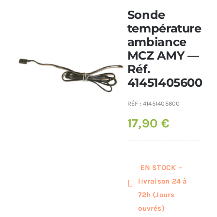
Sonde
Poêles et chaudières
température
ambiance
MCZ AMY —
Conduit de fumées
Réf.
41451405600
RÉF :
41451405600
17,90
€
EN STOCK –
livraison 24 à
72h (Jours
ouvrés)