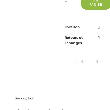
AU
PANIER
de
Sonde
température
ambiance
Livraison
MCZ
Retours et
AMY
Échanges
—
Réf.
41451405600
Description