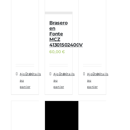
Brasero
en
Fonte
MCZ
41301502400V
60,00
€
Ajouter
Détails
Ajouter
Détails
Ajouter
Détails
au
au
au
panier
panier
panier