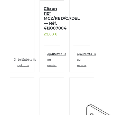
Clixon
110°
MCZ/RED/CADEL
— Réf.
412007004
23,00
€
Ajouter
Détails
Ajouter
Détails
Select
Détails
au
au
options
panier
panier