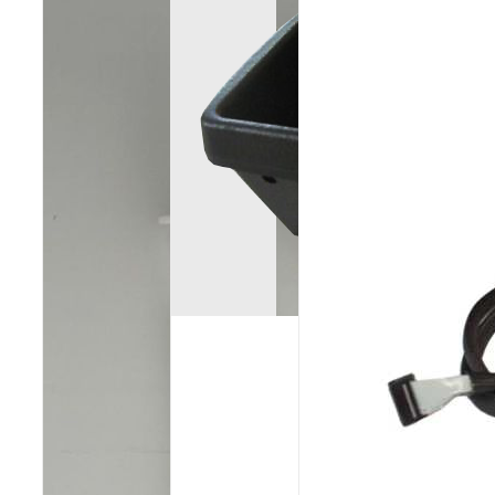
Poêles et chaudières
Conduit de fumées