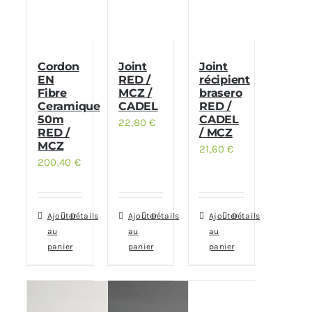
Cordon
Joint
Joint
EN
RED /
récipient
Fibre
MCZ /
brasero
Ceramique
CADEL
RED /
50m
CADEL
22,80
€
RED /
/ MCZ
MCZ
21,60
€
200,40
€
Ajouter
Détails
Ajouter
Détails
Ajouter
Détails
au
au
au
panier
panier
panier