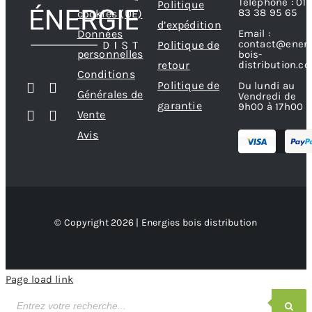
Téléphone : 01
Politique
83 38 95 65
cookies (UE)
d’expédition
Données
Email :
contact@energ
Politique de
personnelles
bois-
retour
distribution.c
Conditions
Politique de
Du lundi au
Générales de
Vendredi de
garantie
9h00 à 17h00
Vente
Avis
© Copyright 2026 | Energies bois distribution
Page load link
Recherche
de