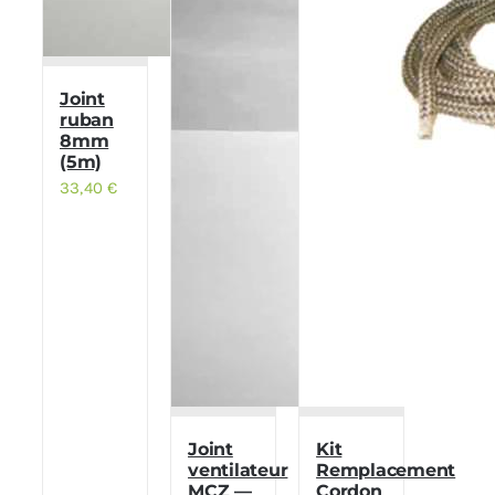
Joint
ruban
8mm
(5m)
33,40
€
Joint
Kit
ventilateur
Remplacement
MCZ —
Cordon