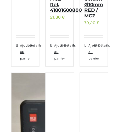
Réf.
Ø10mm
41801600800
RED /
MCZ
21,80
€
79,20
€
Ajouter
Détails
Ajouter
Détails
Ajouter
Détails
au
au
au
panier
panier
panier