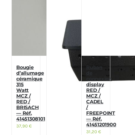
Bougie
Ruban
d’allumage
de
céramique
connexion
315
display
Watt
RED /
MCZ /
MCZ /
RED /
CADEL
BRISACH
/
— Réf.
FREEPOINT
41451308101
— Réf.
41451201900
37,90
€
31,20
€