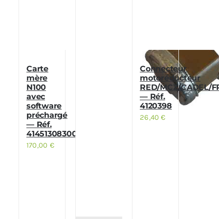
Carte
Connecteur
mère
motoréducteur
N100
RED/MCZ/CADEL/F
avec
— Réf.
software
4120398
préchargé
26,40
€
— Réf.
41451308300H
170,00
€