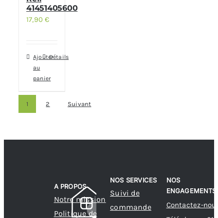
41451405600
17,90
€
Ajouter
Détails
au
panier
1
2
Suivant
NOS SERVICES
NOS
A PROPOS
ENGAGEMENTS
Suivi de
Notre mission
Contactez-nou
commande
Politique de