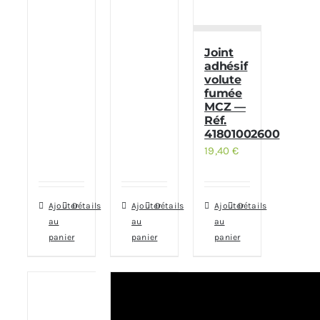
Joint
adhésif
volute
fumée
MCZ —
Réf.
41801002600
19,40
€
Ajouter
Détails
Ajouter
Détails
Ajouter
Détails
au
au
au
panier
panier
panier