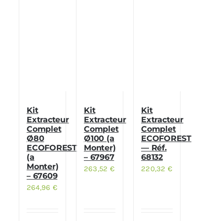
Kit
Kit
Kit
Extracteur
Extracteur
Extracteur
Complet
Complet
Complet
Ø80
Ø100 (a
ECOFOREST
ECOFOREST
Monter)
— Réf.
(a
– 67967
68132
Monter)
263,52
€
220,32
€
– 67609
264,96
€