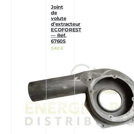
Joint
de
volute
d’extracteur
ECOFOREST
— Réf.
67605
5,40
€