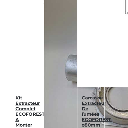
Kit
Carcasse
Extracteur
Extracteur
Complet
De
ECOFOREST
fumées
A
ECOFOREST
Monter
⌀80mm