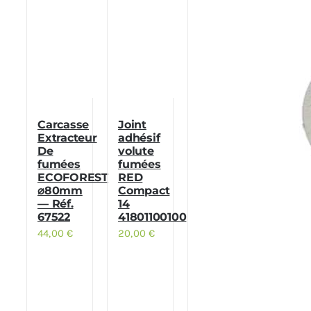
Carcasse
Joint
Extracteur
adhésif
De
volute
fumées
fumées
ECOFOREST
RED
⌀80mm
Compact
— Réf.
14
67522
41801100100
44,00
€
20,00
€