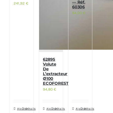
— Réf.
241,92
€
60306
84,00
€
62895
Volute
De
L’extracteur
Ø100
ECOFOREST
94,80
€
Ajouter
Détails
Ajouter
Détails
Ajouter
Détails