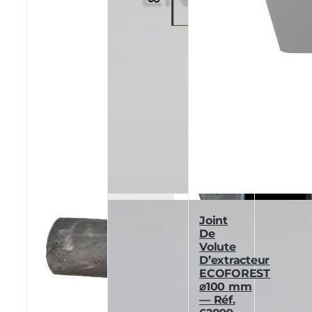
Joint
De
Volute
D’extracteur
ECOFOREST
⌀100 mm
— Réf.