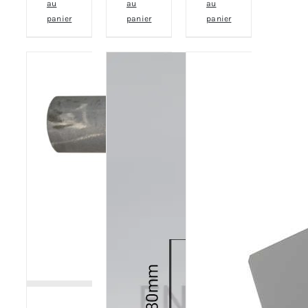
au
au
au
panier
panier
panier