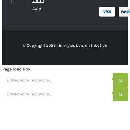
Vente
Avis
© Copyright 2026 | Energies bois distribution
Page load link
Recherche
de
produits
Recherche
de
produits