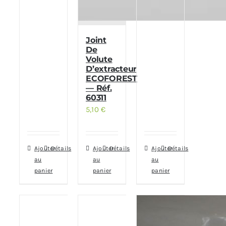
Joint
De
Volute
D’extracteur
ECOFOREST
— Réf.
60311
5,10
€
Ajouter
Détails
Ajouter
Détails
Ajouter
Détails
au
au
au
panier
panier
panier