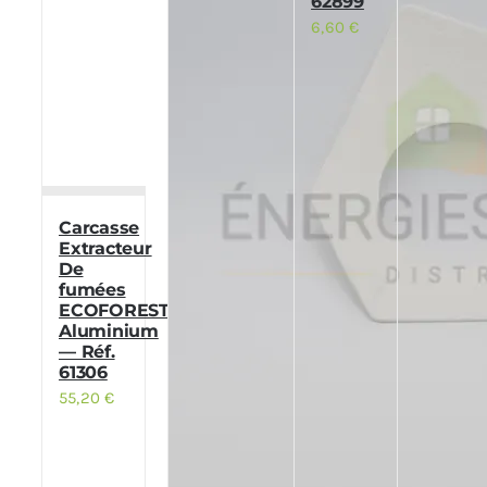
62899
6,60
€
Carcasse
Extracteur
De
fumées
ECOFOREST
Aluminium
— Réf.
61306
55,20
€