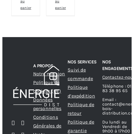
au
au
panier
panier
NOS SERVICES
NOS
A PROPOS
ENGAGEMENTS
Suivi de
Notre mission
Contactez-nou
commande
Politique de
Téléphone : 01
Politique
83 38 95 65
cookies (UE)
d’expédition
Données
Email :
contact@energ
Politique de
personnelles
bois-
retour
distribution.c
Conditions
Politique de
Du lundi au
Générales de
Vendredi de
garantie
9h00 à 17h00