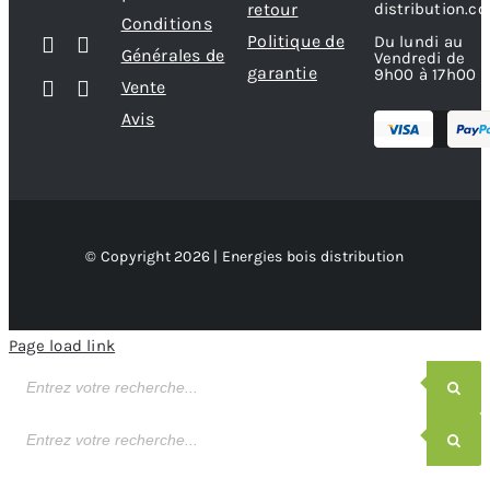
retour
distribution.c
Conditions
Politique de
Du lundi au
Générales de
Vendredi de
garantie
9h00 à 17h00
Vente
Avis
© Copyright 2026 | Energies bois distribution
Page load link
Recherche
de
produits
Recherche
de
produits