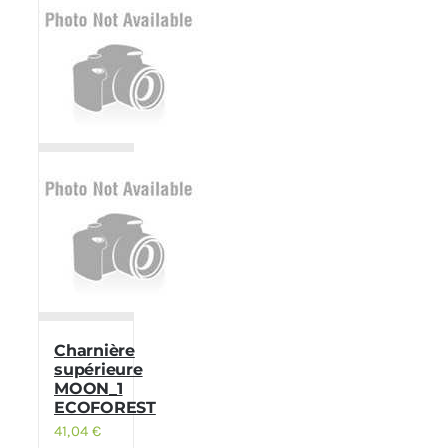
Poêles et chaudières
Conduit de fumées
Charnière
supérieure
MOON_1
ECOFOREST
41,04
€