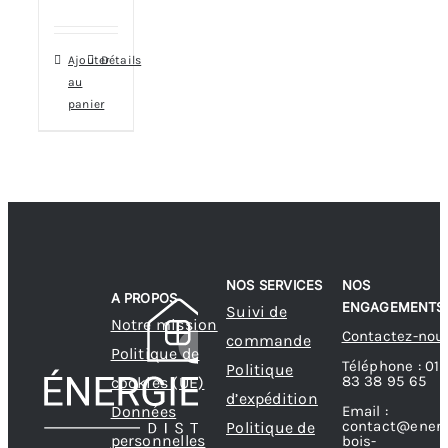
Ajouter
Détails
au
panier
NOS SERVICES
NOS
A PROPOS
ENGAGEMENTS
Suivi de
Notre mission
Contactez-nou
commande
Politique de
Téléphone : 01
Politique
83 38 95 65
cookies (UE)
d’expédition
Données
Email :
contact@energ
Politique de
personnelles
bois-