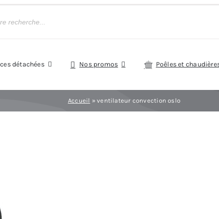
èces détachées
Nos promos
Poêles et chaudière
Accueil
»
ventilateur convection oslo