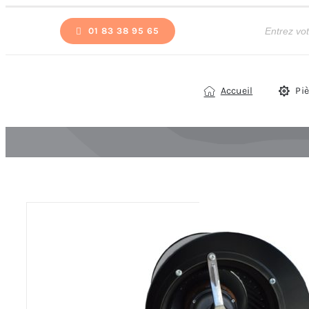
Passer
Recherche
de
01 83 38 95 65
au
produits
contenu
Accueil
Pi