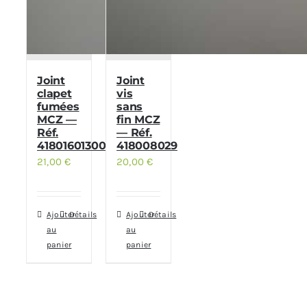
Joint
Joint
clapet
vis
fumées
sans
MCZ —
fin MCZ
Réf.
— Réf.
41801601300
418008029
21,00
€
20,00
€
Ajouter
Détails
Ajouter
Détails
au
au
panier
panier