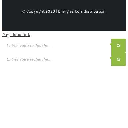
© Copyright 2026 | Energies bois distribution
Page load link
Recherche
de
produits
Recherche
de
produits