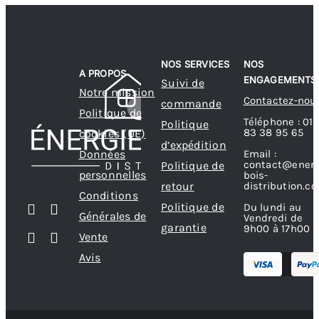
NOS SERVICES
NOS
A PROPOS
ENGAGEMENTS
Suivi de
Notre mission
Contactez-nou
commande
Politique de
Téléphone : 01
Politique
83 38 95 65
cookies (UE)
d’expédition
Données
Email :
contact@energ
Politique de
personnelles
bois-
retour
distribution.c
Conditions
Politique de
Du lundi au
Générales de
Vendredi de
garantie
9h00 à 17h00
Vente
Avis