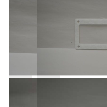
Poêles et chaudières
Conduit de fumées