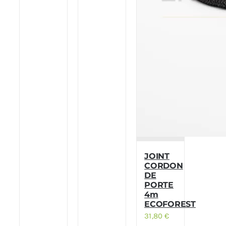
JOINT
CORDON
DE
PORTE
4m
ECOFOREST
31,80
€