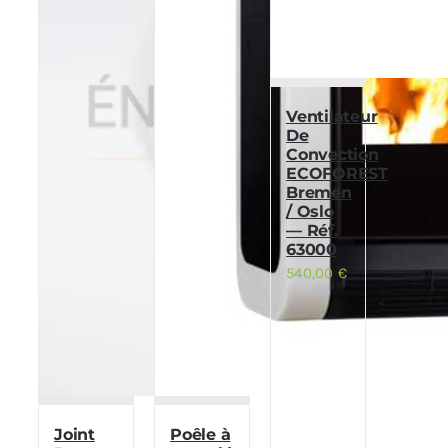
Ventilateur
De
Convection
ECOFOREST
Bremen
/ Oslo
— Réf.
63000
540,00
€
Joint
Poêle à