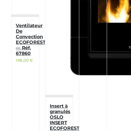
Ventilateur
De
Convection
ECOFOREST
— Réf.
67860
148,00
€
Insert à
granulés
OSLO
INSERT
ECOFOREST