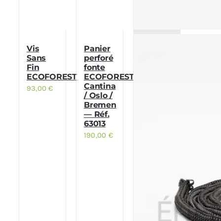
Vis
Panier
Sans
perforé
Fin
fonte
ECOFOREST
ECOFOREST
Cantina
93,00
€
/ Oslo /
Bremen
— Réf.
63013
190,00
€