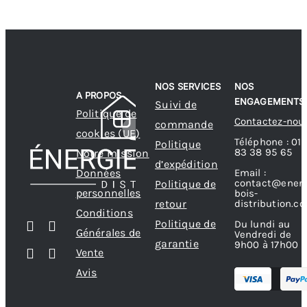
NOS SERVICES
NOS
A PROPOS
ENGAGEMENTS
Suivi de
Politique de
Contactez-nou
commande
cookies (UE)
Téléphone : 01
Politique
83 38 95 65
Notre mission
d’expédition
Données
Email :
contact@energ
Politique de
personnelles
bois-
retour
distribution.c
Conditions
Politique de
Du lundi au
Générales de
Vendredi de
garantie
9h00 à 17h00
Vente
Avis