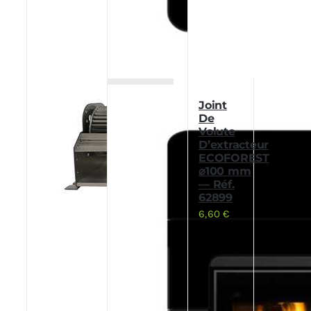
Joint
De
Volute
D’extracteur
ECOFOREST
⌀100 mm
— Réf.
62899
6,60
€