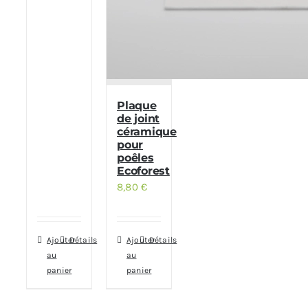
Plaque
de joint
céramique
pour
poêles
Ecoforest
8,80
€
Ajouter
Détails
Ajouter
Détails
au
au
panier
panier