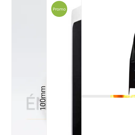
Promo
Poêles et chaudières
Conduit de fumées