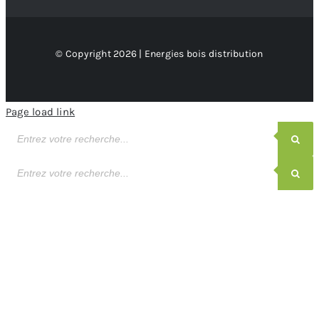
© Copyright 2026 | Energies bois distribution
Page load link
Recherche
de
produits
Recherche
de
produits