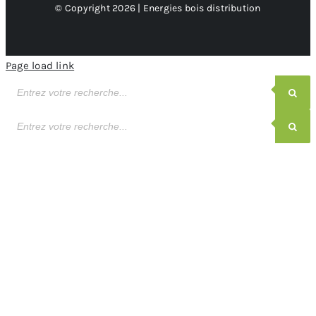
© Copyright 2026 | Energies bois distribution
Page load link
Recherche
de
produits
Recherche
de
produits